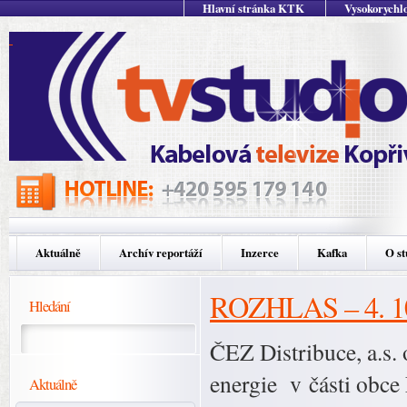
Hlavní stránka KTK
Vysokorychlo
Aktuálně
Archív reportáží
Inzerce
Kafka
O st
ROZHLAS – 4. 10
Hledání
ČEZ Distribuce, a.s.
energie v části obce 
Aktuálně