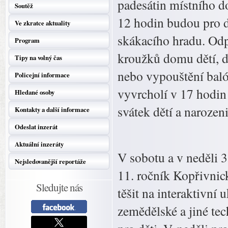
padesátin místního 
Soutěž
12 hodin budou pro dě
Ve zkratce aktuality
skákacího hradu. Odp
Program
kroužků domu dětí, dí
Tipy na volný čas
nebo vypouštění baló
Policejní informace
vyvrcholí v 17 hodin
Hledané osoby
svátek dětí a naroze
Kontakty a další informace
Odeslat inzerát
Aktuální inzeráty
V sobotu a v neděli 
Nejsledovanější reportáže
11. ročník Kopřivnic
Sledujte nás
těšit na interaktivní
zemědělské a jiné te