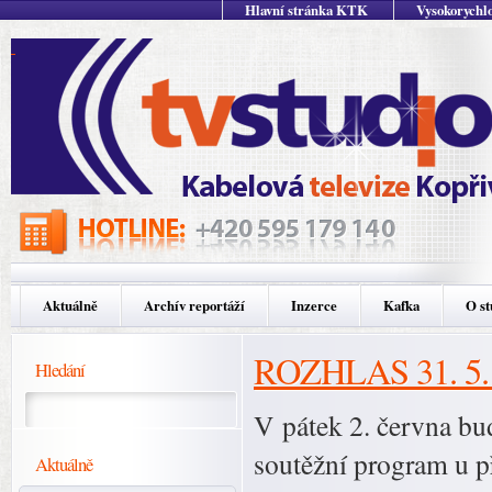
Hlavní stránka KTK
Vysokorychlo
Aktuálně
Archív reportáží
Inzerce
Kafka
O st
ROZHLAS 31. 5.
Hledání
V pátek 2. června bu
soutěžní program u p
Aktuálně