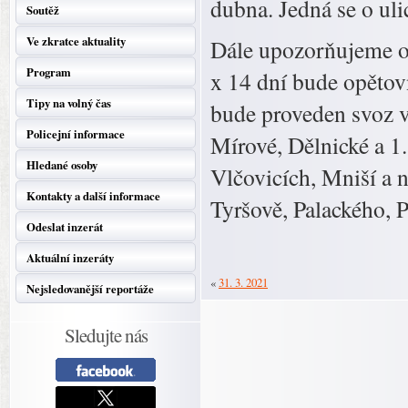
dubna. Jedná se o ul
Soutěž
Ve zkratce aktuality
Dále upozorňujeme ob
Program
x 14 dní bude opětov
Tipy na volný čas
bude proveden svoz v
Policejní informace
Mírové, Dělnické a 1
Hledané osoby
Vlčovicích, Mniší a 
Kontakty a další informace
Tyršově, Palackého, 
Odeslat inzerát
Aktuální inzeráty
«
31. 3. 2021
Nejsledovanější reportáže
Sledujte nás