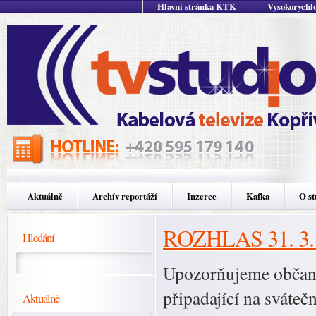
Hlavní stránka KTK
Vysokorychlo
Aktuálně
Archív reportáží
Inzerce
Kafka
O st
ROZHLAS 31. 3.
Hledání
Upozorňujeme občany
připadající na sváteč
Aktuálně