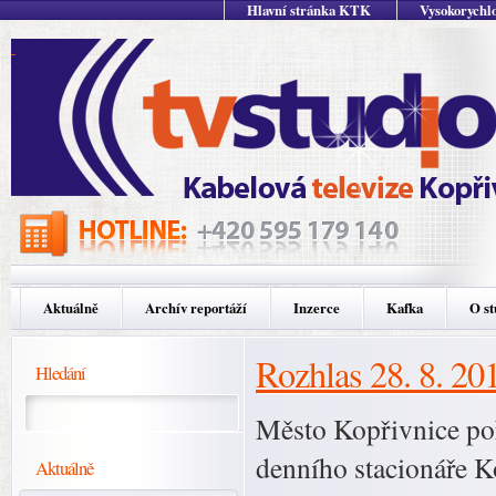
Hlavní stránka KTK
Vysokorychlo
Aktuálně
Archív reportáží
Inzerce
Kafka
O st
Rozhlas 28. 8. 20
Hledání
Město Kopřivnice po
denního stacionáře K
Aktuálně