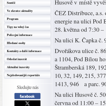
Husově v místě vyvěš
Soutěž
Ve zkratce aktuality
ČEZ Distribuce, a.s.
Program
energie na ulici Pod 
Tipy na volný čas
28. května od 7:30 –
Policejní informace
Na ulici K. Čapka č.
Hledané osoby
Dvořákova ulice č. 86
Kontakty a další informace
a 1104, Pod Bílou ho
Odeslat inzerát
Štramberská 189, 192
Aktuální inzeráty
10, 32, 149, 215, 377
Nejsledovanější reportáže
1413, 946 a parc. 90
Sledujte nás
Na ulici Husově č. 5
června od 11:00 – 15