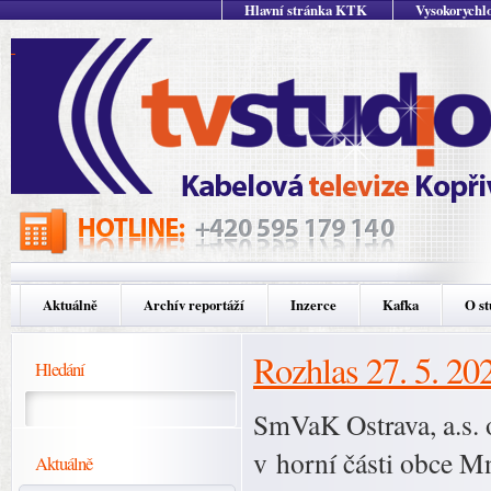
Hlavní stránka KTK
Vysokorychlo
Aktuálně
Archív reportáží
Inzerce
Kafka
O st
Rozhlas 27. 5. 20
Hledání
SmVaK Ostrava, a.s. 
v horní části obce Mn
Aktuálně