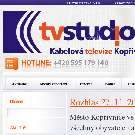
Hlavní stránka KTK
Vysokorychlo
Aktuálně
Archív reportáží
Inzerce
Kafka
O st
Rozhlas 27. 11. 2
Hledání
Město Kopřivnice ve
všechny obyvatele na
Aktuálně