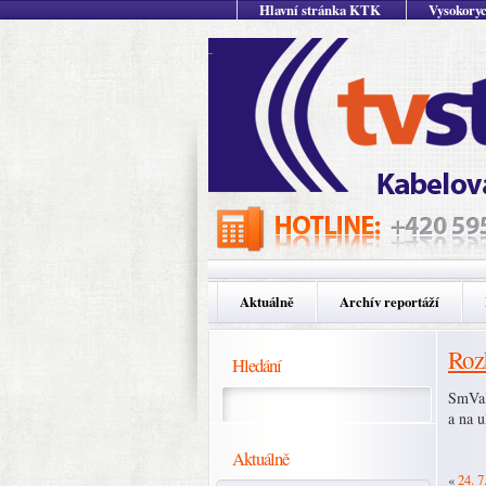
Hlavní stránka KTK
Vysokoryc
Aktuálně
Archív reportáží
Roz
Hledání
SmVaK
a na 
Aktuálně
«
24. 7