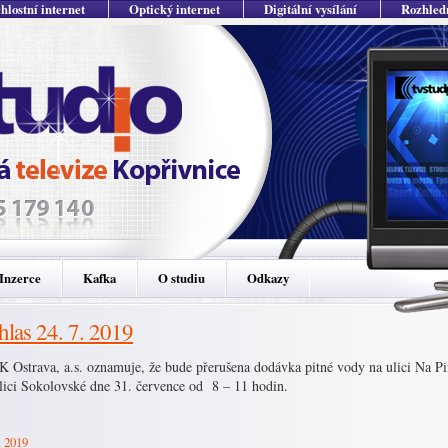
hlostní internet
Optický internet
Digitální vysílání
Rozhled
Inzerce
Kafka
O studiu
Odkazy
hlas 24. 7. 2019
 Ostrava, a.s. oznamuje, že bude přerušena dodávka pitné vody na ulici Na P
ulici Sokolovské dne 31. července od 8 – 11 hodin.
. 2019