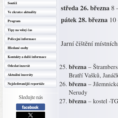
Soutěž
středa 26. března
8 
Ve zkratce aktuality
pátek 28. března
10 
Program
Tipy na volný čas
Policejní informace
Jarní čištění místníc
Hledané osoby
Kontakty a další informace
března
– Štrambers
Odeslat inzerát
Bratří Vašků, Janá
Aktuální inzeráty
března
– Jilemnick
Nejsledovanější reportáže
Nerudy
Sledujte nás
března
– kostel -T