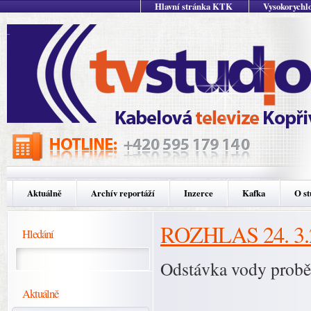
Hlavní stránka KTK
Vysokorychlo
Aktuálně
Archív reportáží
Inzerce
Kafka
O st
ROZHLAS 24. 3.
Hledání
Odstávka vody probě
Aktuálně