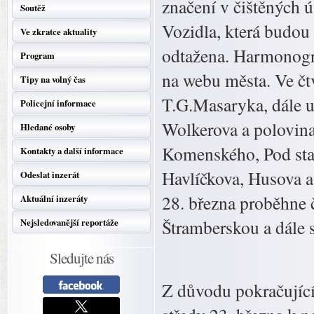
značení v čištěných 
Soutěž
Vozidla, která budou
Ve zkratce aktuality
odtažena. Harmonogra
Program
na webu města. Ve čtv
Tipy na volný čas
T.G.Masaryka, dále u
Policejní informace
Wolkerova a polovina
Hledané osoby
Komenského, Pod stad
Kontakty a další informace
Havlíčkova, Husova a
Odeslat inzerát
28. března proběhne 
Aktuální inzeráty
Štramberskou a dále 
Nejsledovanější reportáže
Sledujte nás
Z důvodu pokračující