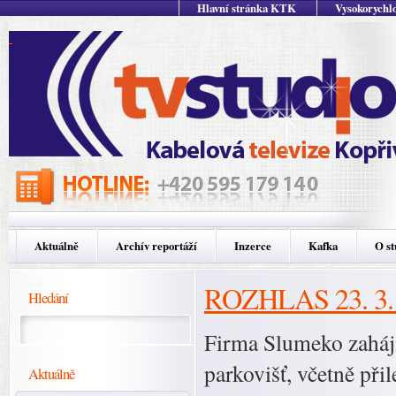
Hlavní stránka KTK
Vysokorychlo
Aktuálně
Archív reportáží
Inzerce
Kafka
O st
ROZHLAS 23. 3.
Hledání
Firma Slumeko zaháji
parkovišť, včetně při
Aktuálně