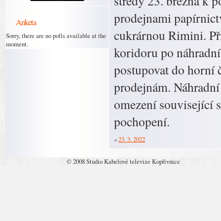
středy 23. března k
prodejnami papírnict
Anketa
cukrárnou Rimini. P
Sorry, there are no polls available at the
moment.
koridoru po náhradní
postupovat do horní č
prodejnám. Náhradní
omezení související 
pochopení.
«
23. 3. 2022
© 2008 Studio Kabelové televize Kopřivnice