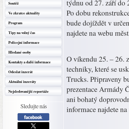
týdnu od 27. září do
Soutěž
Po dobu rekonstrukce 
Ve zkratce aktuality
bude dojíždět v určen
Program
najdete na webu měst
Tipy na volný čas
Policejní informace
Hledané osoby
O víkendu 25. – 26. z
Kontakty a další informace
techniky, které se u
Odeslat inzerát
Trucks. Připraveny b
Aktuální inzeráty
prezentace Armády Č
Nejsledovanější reportáže
ani bohatý doprovodný
Sledujte nás
informace najdete n