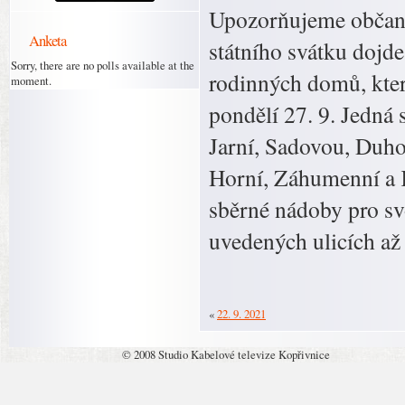
Upozorňujeme občany
Anketa
státního svátku dojd
Sorry, there are no polls available at the
rodinných domů, který
moment.
pondělí 27. 9. Jedná s
Jarní, Sadovou, Duh
Horní, Záhumenní a K
sběrné nádoby pro sv
uvedených ulicích až
«
22. 9. 2021
© 2008 Studio Kabelové televize Kopřivnice