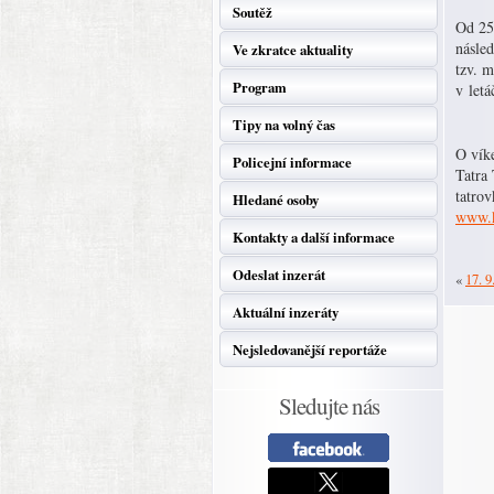
Soutěž
Od 25
násle
Ve zkratce aktuality
tzv. m
Program
v letá
Tipy na volný čas
O víke
Policejní informace
Tatra
tatro
Hledané osoby
www.k
Kontakty a další informace
Odeslat inzerát
«
17. 9
Aktuální inzeráty
Nejsledovanější reportáže
Sledujte nás