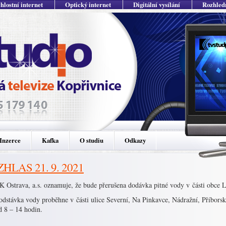
hlostní internet
Optický internet
Digitální vysílání
Rozhled
Inzerce
Kafka
O studiu
Odkazy
HLAS 21. 9. 2021
 Ostrava, a.s. oznamuje, že bude přerušena dodávka pitné vody v části obce Lu
odstávka vody proběhne v části ulice Severní, Na Pinkavce, Nádražní, Příborsk
d 8 – 14 hodin.