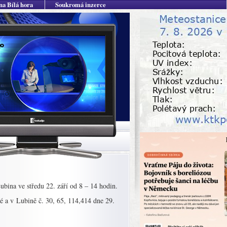
na Bílá hora
Soukromá inzerce
bina ve středu 22. září od 8 – 14 hodin.
é a v Lubině č. 30, 65, 114,414 dne 29.