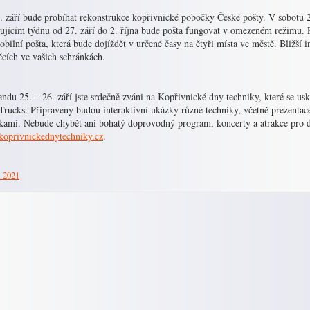
. září bude probíhat rekonstrukce kopřivnické pobočky České pošty. V sobotu 2
dujícím týdnu od 27. září do 2. října bude pošta fungovat v omezeném režimu.
obilní pošta, která bude dojíždět v určené časy na čtyři místa ve městě. Bližší
čcích ve vašich schránkách.
ndu 25. – 26. září jste srdečně zváni na Kopřivnické dny techniky, které se u
 Trucks. Připraveny budou interaktivní ukázky různé techniky, včetně prezenta
vkami. Nebude chybět ani bohatý doprovodný program, koncerty a atrakce pro dě
oprivnickednytechniky.cz
.
. 2021