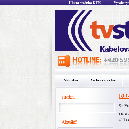
Hlavní stránka KTK
Vysokoryc
Aktuálně
Archív reportáží
ROZ
Hledání
SmVaK
Další 
září o
Aktuálně