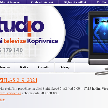
hlostní internet
Optický internet
Digitální vysílání
Rozhled
Inzerce
Kafka
O studiu
Odkazy
HLAS 2. 9. 2024
ka elektřiny proběhne na ulici Štefánikově 5. září od 7:00 – 17:15 hodin. Více
ezdistribuce.cz
nebo na čísle 800 850 860.
 2024