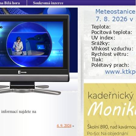
na Bílá hora
Soukromá inzerce
 informací najdete na
4. 9. 2024
»