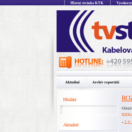
Hlavní stránka KTK
Vysokoryc
Aktuálně
Archív reportáží
ROZ
Hledání
Odstáv
www.c
«
2. 9.
Aktuálně