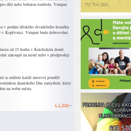
 pro děti nebo bohatou tombolu. Vstupné
ka v podání dětského divadelního kroužku
mě v Kopřivnici. Vstupné bude dobrovolné.
. února od 15 hodin v Katolickém domě.
žné zakoupit na místě nebo v předprodeji
mž se můžete každé únorové pondělí
řipomínkou skautského Dne zamyšlení, který
jdete na webu města.
4. 2. 2026
»