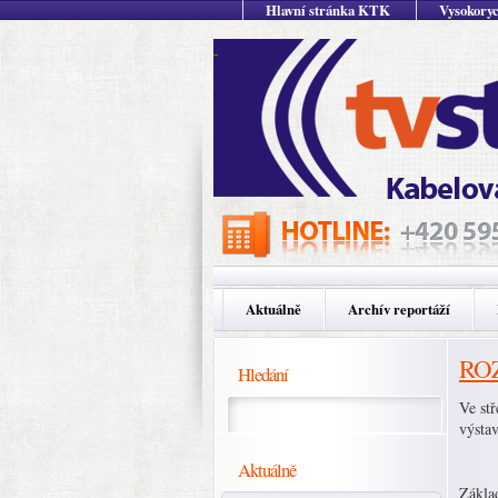
Hlavní stránka KTK
Vysokoryc
Aktuálně
Archív reportáží
ROZ
Hledání
Ve st
výsta
Aktuálně
Zákla