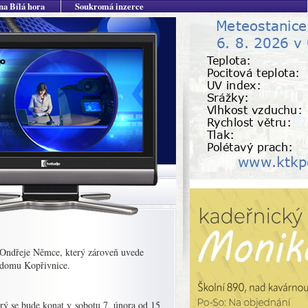
na Bílá hora
Soukromá inzerce
 Ondřeje Němce, který zároveň uvede
o domu Kopřivnice.
rý se bude konat v sobotu 7. února od 15