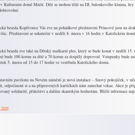
 v Kulturním domě Mniší. Děti se mohou těšit na DJ, balonkového klauna, hry
dobrovolné.
ická beseda Kopřivnice Vás zve na pohádkové představení Princové jsou na dra
višic. Představení se uskuteční v neděli 8. února v 16 hodin v Katolickém do
ická beseda zve také na Dětský maškarní ples, který se bude konat v neděli 15
né bude 100 korun za dítě a 70 korun za dospělý doprovod. Vstupenky bude mo
vrtek 5. února od 15 do 17 hodin ve vestibulu Katolického domu.
stavním pavilonu na Novém náměstí je nová instalace – Snový pokojíček, v ně
vit, odpočinout si a na připravených kartičkách nám zanechat vzkaz. Akce je p
ovaný solidaritě, přátelství a dalším skautským hodnotám. Bližší informace na
. 2029