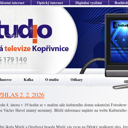
hlostní internet
Optický internet
Digitální vysílání
Rozhled
Inzerce
Kafka
O studiu
Odkazy
HLAS 2. 2. 2026
ředu 4. února v 19 hodin se v malém sále kulturního domu uskuteční Fotoshow
vu Václav Havel známý neznámý. Bližší informace najdete na webu Kulturníh
dní škola Mniší a Osvětová beseda Mniší vás zvou na Dětský maškarní ples, kte