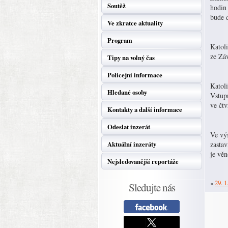
Soutěž
hodin
bude 
Ve zkratce aktuality
Program
Katol
ze Zá
Tipy na volný čas
Policejní informace
Katol
Hledané osoby
Vstup
ve čt
Kontakty a další informace
Odeslat inzerát
Ve vý
Aktuální inzeráty
zasta
je věn
Nejsledovanější reportáže
«
29. 1
Sledujte nás