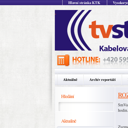
Hlavní stránka KTK
Vysokoryc
Aktuálně
Archív reportáží
ROZ
Hledání
SmVaK
hodin
Aktuálně
Zveme 