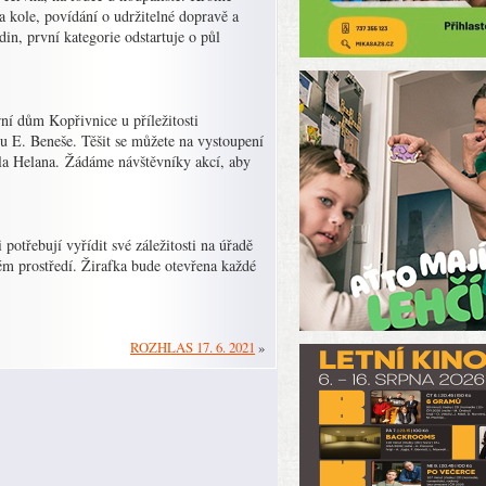
 kole, povídání o udržitelné dopravě a
n, první kategorie odstartuje o půl
ní dům Kopřivnice u příležitosti
u E. Beneše. Těšit se můžete na vystoupení
la Helana. Žádáme návštěvníky akcí, aby
potřebují vyřídit své záležitosti na úřadě
ém prostředí. Žirafka bude otevřena každé
ROZHLAS 17. 6. 2021
»