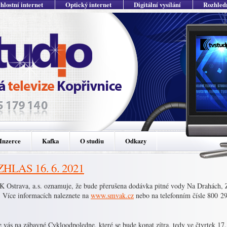
hlostní internet
Optický internet
Digitální vysílání
Rozhled
Inzerce
Kafka
O studiu
Odkazy
HLAS 16. 6. 2021
 Ostrava, a.s. oznamuje, že bude přerušena dodávka pitné vody Na Drahách, 
. Více informacích naleznete na
www.smvak.cz
nebo na telefonním čísle 800 2
vás na zábavné Cykloodpoledne, které se bude konat zítra, tedy ve čtvrtek 17.