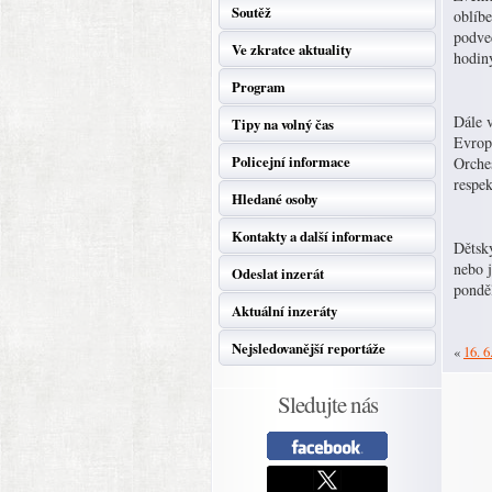
Soutěž
oblíb
podveč
Ve zkratce aktuality
hodiny
Program
Dále v
Tipy na volný čas
Evrop
Policejní informace
Orche
respek
Hledané osoby
Kontakty a další informace
Dětský
nebo j
Odeslat inzerát
ponděl
Aktuální inzeráty
Nejsledovanější reportáže
«
16. 6
Sledujte nás