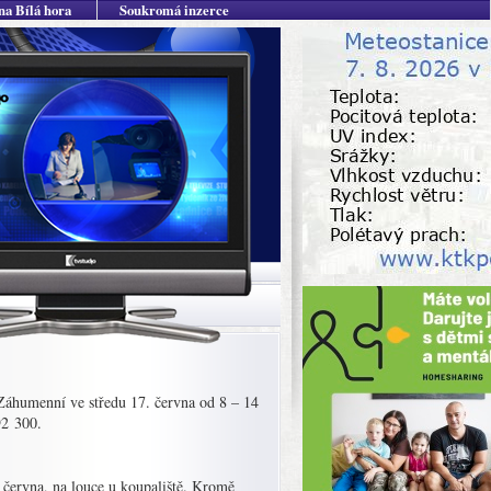
na Bílá hora
Soukromá inzerce
Záhumenní ve středu 17. června od 8 – 14
92 300.
 června, na louce u koupaliště. Kromě