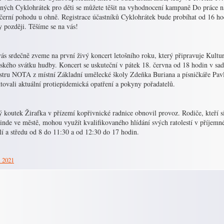
ených Cyklohrátek pro děti se můžete těšit na vyhodnocení kampaně Do práce na
erní pohodu u ohně. Registrace účastníků Cyklohrátek bude probíhat od 16 hodi
 později. Těšíme se na vás!
ás srdečně zveme na první živý koncert letošního roku, který připravuje Kultur
ského svátku hudby. Koncert se uskuteční v pátek 18. června od 18 hodin v sad
stru NOTA z místní Základní umělecké školy Zdeňka Buriana a písničkáře Pav
tovali aktuální protiepidemická opatření a pokyny pořadatelů.
 koutek Žirafka v přízemí kopřivnické radnice obnovil provoz. Rodiče, kteří si 
inde ve městě, mohou využít kvalifikovaného hlídání svých ratolestí v příjemn
í a středu od 8 do 11:30 a od 12:30 do 17 hodin.
. 2021