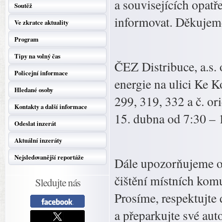
a souvisejících opat
Soutěž
informovat. Děkujem
Ve zkratce aktuality
Program
Tipy na volný čas
ČEZ Distribuce, a.s.
Policejní informace
energie na ulici Ke K
Hledané osoby
299, 319, 332 a č. or
Kontakty a další informace
15. dubna od 7:30 – 
Odeslat inzerát
Aktuální inzeráty
Nejsledovanější reportáže
Dále upozorňujeme ob
čištění místních komu
Sledujte nás
Prosíme, respektujte
a přeparkujte své aut