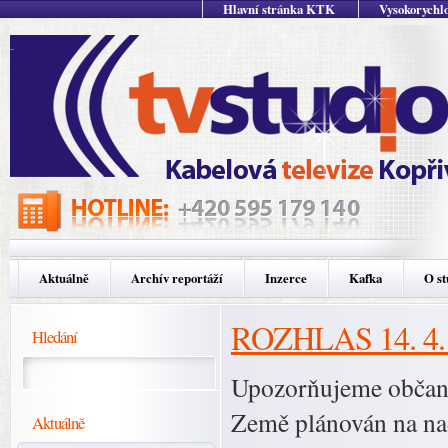
Hlavní stránka KTK
Vysokorychlo
Aktuálně
Archív reportáží
Inzerce
Kafka
O st
ROZHLAS 14. 4.
Hledání
Upozorňujeme občany,
Země plánován na nad
Aktuálně