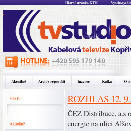
Hlavní stránka KTK
Vysokorychlo
Aktuálně
Archív reportáží
Inzerce
Kafka
O st
ROZHLAS 12. 9.
Hledání
ČEZ Distribuce, a.s 
energie na ulici Alšo
Aktuálně