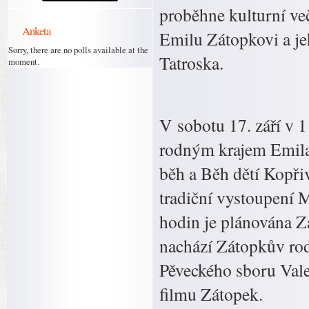
proběhne kulturní ve
Anketa
Emilu Zátopkovi a je
Sorry, there are no polls available at the
Tatroska.
moment.
V sobotu 17. září v 1
rodným krajem Emila
běh a Běh dětí Kopři
tradiční vystoupení 
hodin je plánována Za
nachází Zátopkův ro
Pěveckého sboru Vale
filmu Zátopek.