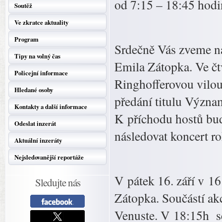
od 7:15 – 18:45 hodi
Soutěž
Ve zkratce aktuality
Program
Srdečně Vás zveme na
Tipy na volný čas
Emila Zátopka. Ve čt
Policejní informace
Ringhofferovou vilou
Hledané osoby
předání titulu Význa
Kontakty a další informace
K příchodu hostů bud
Odeslat inzerát
následovat koncert r
Aktuální inzeráty
Nejsledovanější reportáže
V pátek 16. září v 1
Sledujte nás
Zátopka. Součástí ak
Venuste. V 18:15h s