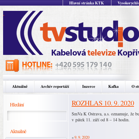
Hlavní stránka KTK
Vysokorychlo
Aktuálně
Archív reportáží
Inzerce
Kafka
O st
ROZHLAS 10. 9. 2020
Hledání
SmVa K Ostrava, a.s. oznamuje, že b
v pátek 11. září od 8 – 14 hodin.
Aktuálně
«
9. 9. 2020