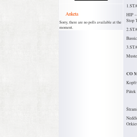
1.ST
Anketa
HIP –
Stop
Sorry, there are no polls available at the
moment.
2.ST
Bassi
3.ST
Muste
CO M
Kopři
Pátek
Štram
Neděl
Orkie