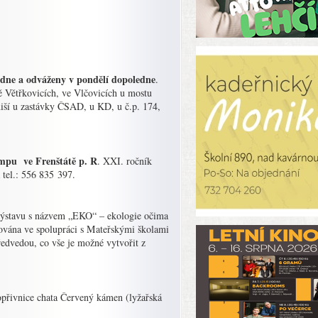
edne a odváženy v pondělí dopoledne
.
ě Větřkovicích, ve Vlčovicích u mostu
iší u zastávky ČSAD, u KD, u č.p. 174,
empu ve Frenštátě p. R
. XXI. ročník
tel.: 556 835 397.
 výstavu s názvem „EKO“ – ekologie očima
vována ve spolupráci s Mateřskými školami
edvedou, co vše je možné vytvořit z
přivnice chata Červený kámen (lyžařská