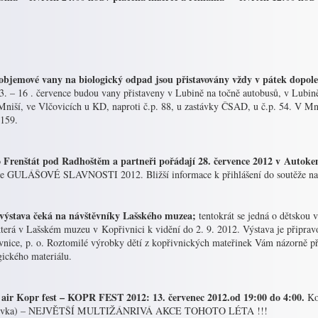
objemové vany na biologický odpad jsou přistavovány vždy v pátek dopol
3. – 16 . července budou vany přistaveny v Lubině na točně autobusů, v Lubin
Mniší, ve Vlčovicích u KD, naproti č.p. 88, u zastávky ČSAD, u č.p. 54. V Mn
 159.
 Frenštát pod Radhoštěm a partneři pořádají 28. července 2012 v Autok
že GULÁŠOVÉ SLAVNOSTI 2012. Bližší informace k přihlášení do soutěže na 
výstava čeká na návštěvníky Lašského muzea;
tentokrát se jedná o dětskou
 která v Lašském muzeu v Kopřivnici k vidění do 2. 9. 2012. Výstava je připra
vnice, p. o. Roztomilé výrobky dětí z kopřivnických mateřinek Vám názorně př
gického materiálu.
air Kopr fest – KOPR FEST 2012: 13. červenec 2012.od 19:00 do 4:00.
Ko
dovka) – NEJVĚTŠÍ MULTIŽÁNRIVÁ AKCE TOHOTO LÉTA !!!