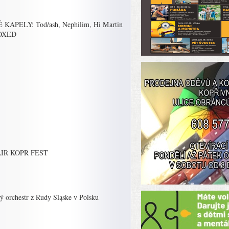
KAPELY: Tod/ash, Nephilim, Hi Martin
NOXED
N AIR KOPR FEST
ý orchestr z Rudy Śląske v Polsku