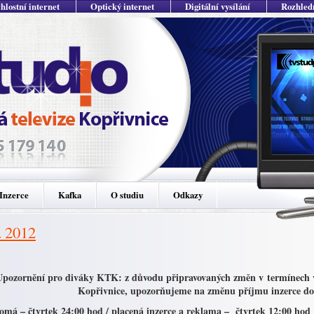
hlostní internet
Optický internet
Digitální vysílání
Rozhled
Inzerce
Kafka
O studiu
Odkazy
. 2012
Upozornění pro diváky KTK: z důvodu připravovaných změn v termínech vy
Kopřivnice, upozorňujeme na změnu příjmu inzerce
omá – čtvrtek 24:00 hod / placená inzerce a reklama – čtvrtek 12:00 hod