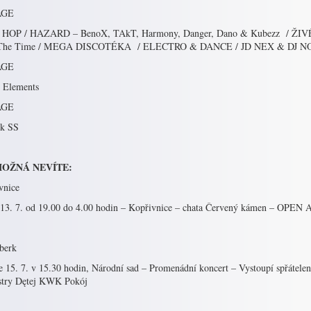
AGE
 HOP / HAZARD – BenoX, TAkT, Harmony, Danger, Dano & Kubezz / ŽIVÉ 
 The Time / MEGA DISCOTÉKA / ELECTRO & DANCE / JD NEX & DJ 
AGE
c Elements
AGE
k SS
OŽNÁ NEVÍTE:
vnice
 13. 7. od 19.00 do 4.00 hodin – Kopřivnice – chata Červený kámen – OPE
berk
e 15. 7. v 15.30 hodin, Národní sad – Promenádní koncert – Vystoupí spřátelen
stry Dętej KWK Pokój