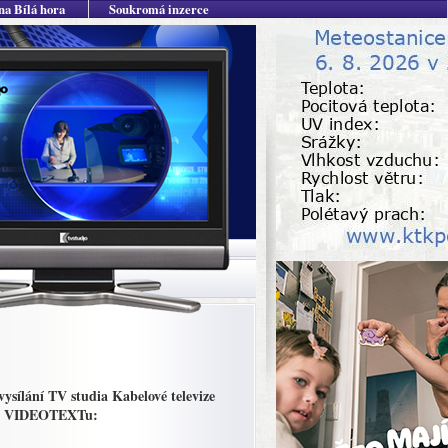
na Bílá hora
Soukromá inzerce
sílání TV studia Kabelové televize
 do VIDEOTEXTu: