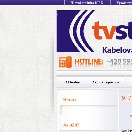
Hlavní stránka KTK
Vysokoryc
Aktuálně
Archív reportáží
9. 7
Hledání
Aktuálně
soukr