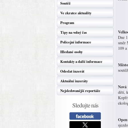
Soutěž
Ve zkratce aktuality
Program
Velko
Tipy na volný čas
Dne 1
Policejní informace
směr 
109 a
Hledané osoby
Kontakty a další informace
Město
soutě
Odeslat inzerát
Aktuální inzeráty
Nová 
Nejsledovanější reportáže
dětí,
Kopři
ekolo
Sledujte nás
Open 
sjez