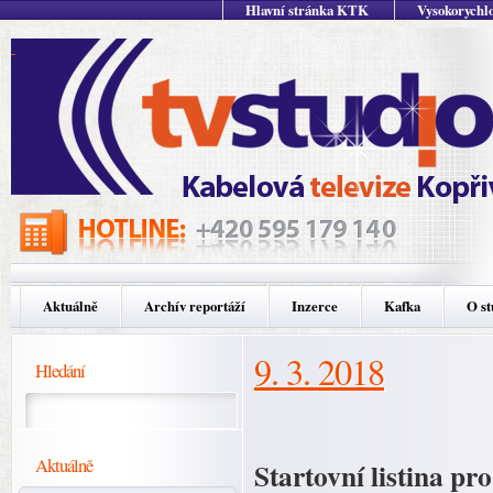
Hlavní stránka KTK
Vysokorychlo
Aktuálně
Archív reportáží
Inzerce
Kafka
O st
9. 3. 2018
Hledání
Aktuálně
Startovní listina pr