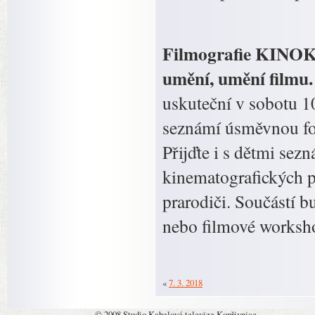
Filmografie KINOKO
umění, umění filmu
uskuteční v sobotu 10
seznámí úsměvnou for
Přijďte i s dětmi sez
kinematografických p
prarodiči. Součástí b
nebo filmové worksho
«
7. 3. 2018
© 2008 Studio Kabelové televize Kopřivnice