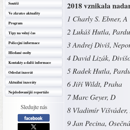
2018 vznikala nada
Soutěž
Ve zkratce aktuality
1 Charly S. Ebner, A
Program
2 Lukáš Hutla, Pardu
Tipy na volný čas
3 Andrej Diviš, Nep
Policejní informace
Hledané osoby
4 David Lizák, Diviš
Kontakty a další informace
5 Radek Hutla, Pard
Odeslat inzerát
6 Jiří Wildt, Praha
Aktuální inzeráty
Nejsledovanější reportáže
7 Marc Geyer, D
Sledujte nás
8 Vladimír Višváder,
9 Jan Pecina, Osečn