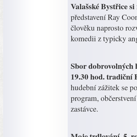
Valašské Bystřice si
představení Ray Coo
člověku naprosto rozv
komedii z typicky ang
Sbor dobrovolných 
19.30 hod. tradiční 
hudební zážitek se po
program, občerstvení
zastávce.
Moje trdlování. 5. r