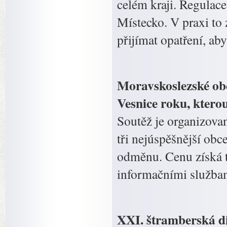
celém kraji. Regulac
Místecko. V praxi to
přijímat opatření, ab
Moravskoslezské obc
Vesnice roku, ktero
Soutěž je organizova
tři nejúspěšnější obc
odměnu. Cenu získá 
informačními služba
XXI. štramberská d