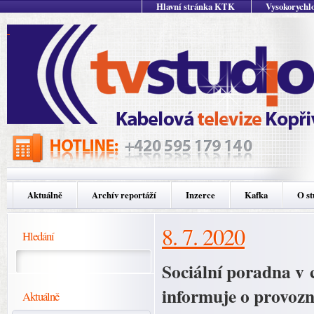
Hlavní stránka KTK
Vysokorychlo
Aktuálně
Archív reportáží
Inzerce
Kafka
O st
8. 7. 2020
Hledání
Sociální poradna v 
informuje o provoz
Aktuálně