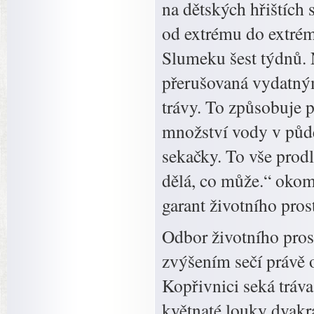
na dětských hřištích s
od extrému do extrém
Slumeku šest týdnů. N
přerušovaná vydatným
trávy. To způsobuje
množství vody v půdě 
sekačky. To vše prod
dělá, co může.“ okome
garant životního prost
Odbor životního prost
zvýšením sečí právě o
Kopřivnici seká tráva 
květnaté louky dvakr