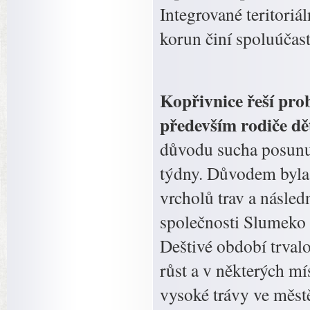
Integrované teritoriá
korun činí spoluúčas
Kopřivnice řeší prob
především rodiče dět
důvodu sucha posunul
týdny. Důvodem byla
vrcholů trav a násled
společnosti Slumeko p
Deštivé období trval
růst a v některých m
vysoké trávy ve městě