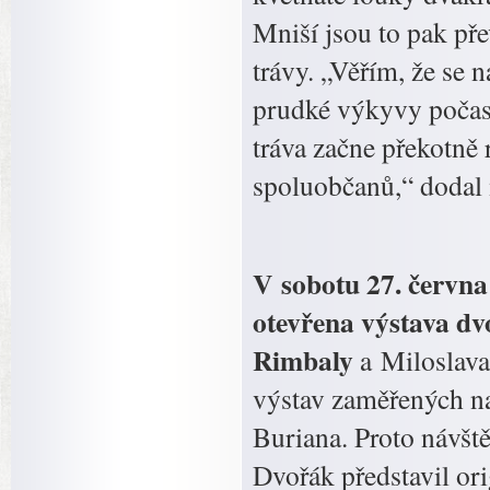
Mniší jsou to pak př
trávy. „Věřím, že se
prudké výkyvy počasí,
tráva začne překotně 
spoluobčanů,“ dodal 
V sobotu 27. červn
otevřena výstava dv
Rimbaly
a Miloslava
výstav zaměřených n
Buriana. Proto návš
Dvořák představil or