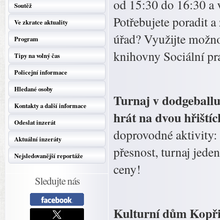
od 15:30 do 16:30 a v
Soutěž
Potřebujete poradit a
Ve zkratce aktuality
úřad? Využijte možno
Program
knihovny Sociální p
Tipy na volný čas
Policejní informace
Hledané osoby
Turnaj v dodgeballu
Kontakty a další informace
hrát na dvou hřiští
Odeslat inzerát
doprovodné aktivity: s
Aktuální inzeráty
přesnost, turnaj jeden
Nejsledovanější reportáže
ceny!
Sledujte nás
Kulturní dům Kopřiv