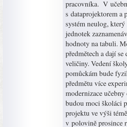
pracovníka. V učebně 
s dataprojektorem a p
systém neulog, který 
jednotek zaznamenáva
hodnoty na tabuli. M
předmětech a dají se 
veličiny. Vedení šk
pomůckám bude fyzik
předmětu více exper
modernizace učebny d
budou moci školáci p
projektu ve výši témě
v polovině prosince 