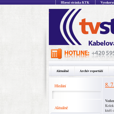
Hlavní stránka KTK
Vysokoryc
Aktuálně
Archív reportáží
8. 7
Hledání
Veden
Kolek
Aktuálně
kteří 