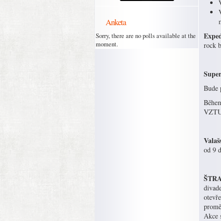
Anketa
Exped
Sorry, there are no polls available at the
moment.
rock 
Super
Bude p
Během
VZTU
Valaš
od 9 d
ŠTRAŠ
divad
otevře
proměn
Akce 