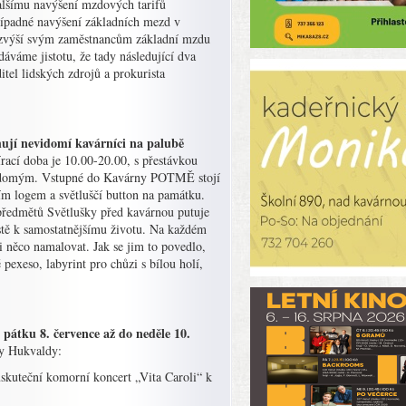
alšímu navýšení mzdových tarifů
řípadné navýšení základních mezd v
et zvýší svým zaměstnancům základní mzdu
áme jistotu, že tady následující dva
tel lidských zdrojů a prokurista
jí nevidomí kavárníci na palubě
ací doba je 10.00-20.00, s přestávkou
evidomým. Vstupné do Kavárny POTMĚ stojí
ím logem a světluščí button na památku.
předmětů Světlušky před kavárnou putuje
stě k samostatnějšímu životu. Na každém
i něco namalovat. Jak se jim to povedlo,
pexeso, labyrint pro chůzi s bílou holí,
 8. července až do neděle 10.
vy Hukvaldy:
uskuteční komorní koncert „Vita Caroli“ k