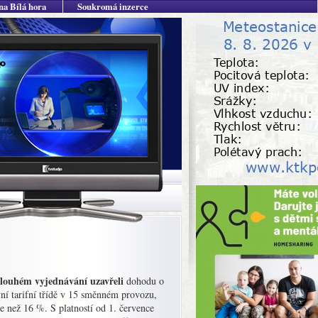
na Bílá hora
Soukromá inzerce
dlouhém vyjednávání uzavřeli
dohodu o
ní tarifní třídě v 15 směnném provozu,
e než 16 %. S platností od 1. července