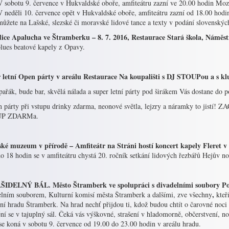
V sobotu 9. července v Hukvaldské oboře, amfiteátru zazní ve 20.00 hodin Mo
V neděli 10. července opět v Hukvaldské oboře, amfiteátru zazní od 18.00 hodin 
můžete na Lašské, slezské či moravské lidové tance a texty v podání slovenskýc
ice Apalucha ve Štramberku – 8. 7. 2016, Restaurace Stará škola, Náměs
blues beatové kapely z Opavy.
 letní Open párty v areálu Restaurace Na koupališti s DJ STOUPou a s kl
ařák, bude bar, skvělá nálada a super letní párty pod širákem Vás dostane do p
 párty při vstupu drinky zdarma, neonové světla, lejzry a náramky to jist
P ZDARMa.
ské muzeum v přírodě – Amfiteátr na Stráni hostí koncert kapely Fleret v 
o 18 hodin se v amfiteátru chystá 20. ročník setkání lidových řezbářů Hejův n
IDELNÝ BÁL. Město Štramberk ve spolupráci s divadelními soubory Po
,
elním souborem, Kulturní komisí města Štramberk a dalšími, zve všechny
kteří
ní hradu Štramberk. Na hrad nechť přijdou ti, kdož budou chtít o čarovné noci 
í se v tajuplný sál. Čeká vás výškovné, strašení v hladomorně, občerstvení, no
se koná v sobotu 9. července od 19.00 do 23.00 hodin v areálu hradu.