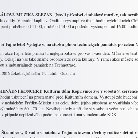
LOVÁ MUZIKA SLEZAN. Jste-li příznivci cimbálové muziky, tak neváhejt
Hukvaldy. V hradní kapli sv. Ondřeje vystoupí ve třech hodinových blocích CM
upení proběhne od 11.00, druhé od 14.00 a poslední vystoupení od 16.00 hodin
e si Fajne léto! Vydejte se na stezku plnou technických památek po celém 
ní akce Fajne léto přináší tu nejlepší zábavu pro vás i vaše děti. Můžete se těši
ty. Čekají na vás také známé osobnosti ze světa kultury. V rámci akce můžete sou
ou z industriálních památek na Technotrase.
7. 2016 Úzkokolejná dráha Třemešná – Osoblaha
NÁDNÍ KONCERT. Kulturní dům Kopřivnice zve v sobotu 9. července n
hodin uskuteční na prostranství před Kulturním domem. Vystoupí zde hudební 
et v nedalekém Frýdku-Místku a za celou dobu jejího působení se vystřídala v
výhradně hity 60. -70. let. Neváhejte tedy a přijďte si v sobotu večer poslechno
, v případě nepříznivého počasí se koncert koná v malém sále KDK.
 Štramberk, Divadlo v batohu z Trojanovic zvou všechny rodiče s dětmi v 