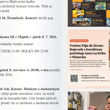
zartova Malá noční hudba.
závěrečný koncert festivalu. Těšit se
h hostů
tí 18, Štramberk. Koncert
skvělé pop
ukama DJ z Majnlu v pátek 8. 7. 2016.
ořádného letního tranzu!
í! ZAČÁTEK 21:00. HOLKY DO 22:00
pátek 8. července ve 20:00, o den
později
ožík 2016.
d věží, Kotouč, Dětským a studentským
 chtějí prožít netradiční večer, na noční
až do kuropění bdít. Celé hradní nádvoří,
 prostě vše co možnosti a okolnosti dovolí.