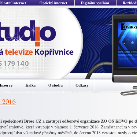
hlostní internet
Optický internet
Digitální vysílání
Rozhled
Inzerce
Kafka
O studiu
Odkazy
. 2016
í společnosti Brose CZ a zástupci odborové organizace ZO OS KOVO po 
tivní smlouvě, která vstupuje v platnost 1. července 2016. Zaměstnancům v prv
odpracují dva víkendové přesčasy měsíčně, do června 2018 vzrostou mzdy o víc