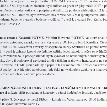
dochází ke zvýšení mzdových tarifů o 3 %. Od 1. července 2017 pak dojde k d
álně o 3 %, kdy bude zohledněna výše inflace za první až pátý měsíc 2017 a p
nu. „Vedení společnosti svým podpisem stvrdilo, že po dobu následujících 2 l
álně o 6 %. Tímto velkým závazkem našim více než 3 500 spolupracovníkům dáv
udeme, budeme vyrábět a budeme vydělávat,“ uvedl k ujednání Petr Kulík, ředi
čnosti Brose CZ.
te se tmou v Kavárně POTMĚ. Mobilní Kavárna POTMĚ, ve které obsluhu
něného autobusu, zaparkuje 8. a 9. července u OC Forum Nová Karolina. Otevír
13.00–13.30. Návštěvou kavárny přispějete do sbírky Světluška na pomoc n
, v ceně je zahrnut kromě nevšedního zážitku jeden nápoj, hrneček se světlušč
ek ze vstupného, z prodeje rukodělných výrobků od nevidomých a sbírkových 
írky, aby dál podporoval nevidomé a lidi s těžkým zrakovým handicapem na ce
v Kavárně POTMĚ jsou pastelky a papír, a tak si mohou malí i velcí návštěvníc
 až zpátky na světle před autobusem, kde čeká na vyzkoušení zvukové a hmatové 
člověče nezlob se v úpravě pro nevidomé.
I. MEZINÁRODNÍ HUDEBNÍ FESTIVAL JANÁČKOVY HUKVALDY. Od pátku
ce si
můžete přijít poslechnout koncerty v rámci hudebního festivalu Janáčko
V pátek 8. července ve městě Příbor, v kostele sv. Valentina se od 18.00 hodin 
700. výročí narození Karla IV.