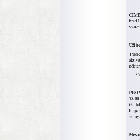
CIMBÁ
hrad 
vysto
Užijt
Tradič
aktivi
někter
PROME
18.00
60. l
hraje 
volný
Město