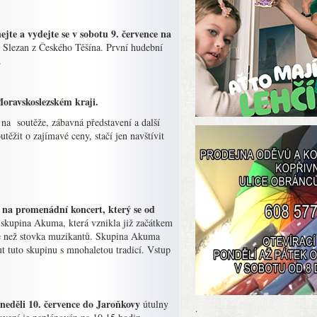
e a vydejte se v sobotu 9. července na
 Slezan z Českého Těšína. První hudební
.
Moravskoslezském kraji.
t na soutěže, zábavná představení a další
těžit o zajímavé ceny, stačí jen navštívit
a promenádní koncert, který se od
skupina Akuma, která vznikla již začátkem
íce než stovka muzikantů. Skupina Akuma
ut tuto skupinu s mnohaletou tradicí. Vstup
neděli 10. července do Jaroňkovy
útulny
.