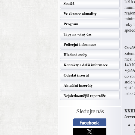
2016 
Soutěž
minim
regio
Ve zkratce aktuality
minim
Program
roky b
spole
Tipy na volný čas
Policejní informace
Osvěž
zatem
Hledané osoby
mezi 
140 Kč
Kontakty a další informace
Výtěž
Odeslat inzerát
do sb
stole 
Aktuální inzeráty
zjistí
nebo 
Nejsledovanější reportáže
Sledujte nás
XXII
červen