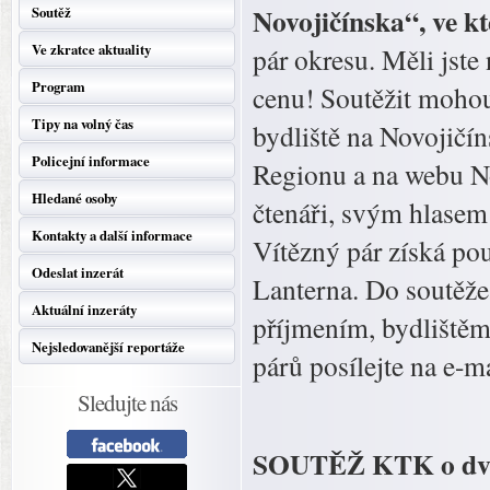
Novojičínska“, ve k
Soutěž
Ve zkratce aktuality
pár okresu. Měli jst
Program
cenu! Soutěžit mohou 
Tipy na volný čas
bydliště na Novojičí
Policejní informace
Regionu a na webu No
Hledané osoby
čtenáři, svým hlasem 
Kontakty a další informace
Vítězný pár získá po
Odeslat inzerát
Lanterna. Do soutěže
Aktuální inzeráty
příjmením, bydlištěm
Nejsledovanější reportáže
párů posílejte na e-
Sledujte nás
SOUTĚŽ KTK o dvě v