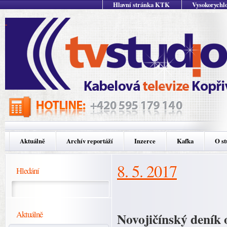
Hlavní stránka KTK
Vysokorychlo
Aktuálně
Archív reportáží
Inzerce
Kafka
O st
8. 5. 2017
Hledání
Aktuálně
Novojičínský deník 