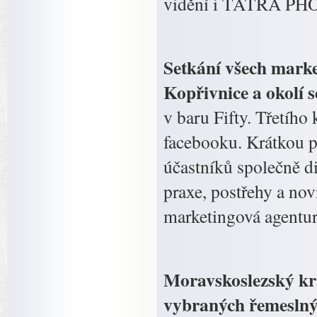
vidění i TATRA PHO
Setkání všech market
Kopřivnice a okolí 
v baru Fifty. Třetího
facebooku. Krátkou p
účastníků společně di
praxe, postřehy a nov
marketingová agentura
Moravskoslezský kra
vybraných řemeslnýc