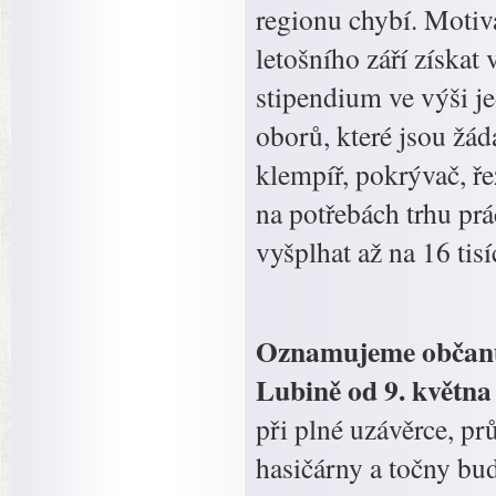
regionu chybí. Motiv
letošního září získat
stipendium ve výši j
oborů, které jsou žád
klempíř, pokrývač, ř
na potřebách trhu pr
vyšplhat až na 16 tis
Oznamujeme občanům
Lubině od 9. května
při plné uzávěrce, pr
hasičárny a točny bu