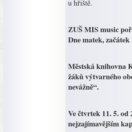
u hřiště.
ZUŠ MIS music pořád
Dne matek, začátek
Městská knihovna Ko
žáků výtvarného ob
nevážně“.
Ve čtvrtek 11. 5. od
nejzajímavějším kap