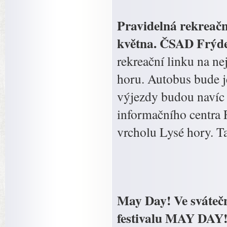
Pravidelná rekreačn
května. ČSAD Frýde
rekreační linku na n
horu. Autobus bude je
výjezdy budou navíc
informačního centra F
vrcholu Lysé hory. Ta
May Day! Ve sváteční
festivalu MAY DAY