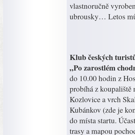
vlastnoručně vyrobeno
ubrousky… Letos může
Klub českých turistů
„Po zarostlém chodn
do 10.00 hodin z Hos
probíhá z koupaliště
Kozlovice a vrch Ska
Kubánkov (zde je kont
do místa startu. Účas
trasy a mapou pochod