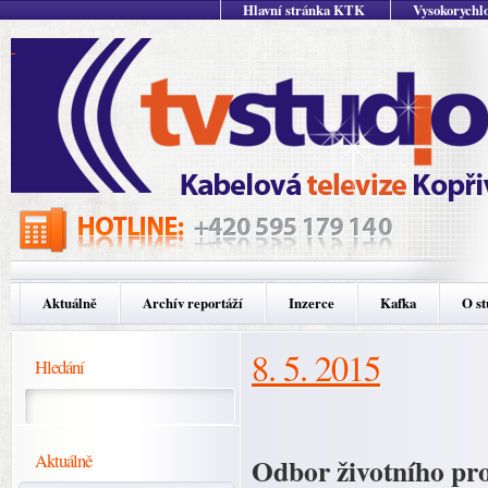
Hlavní stránka KTK
Vysokorychlo
Aktuálně
Archív reportáží
Inzerce
Kafka
O st
8. 5. 2015
Hledání
Aktuálně
Odbor životního pro