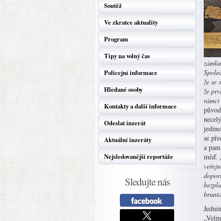
Soutěž
Ve zkratce aktuality
Program
Tipy na volný čas
zámku
Společ
Policejní informace
že se 
Hledané osoby
že prv
rámci
Kontakty a další informace
původ
necelý
Odeslat inzerát
jedin
se př
Aktuální inzeráty
a pamá
Nejsledovanější reportáže
měď. 
veřejn
dopor
Sledujte nás
bezpla
brunt
Jední
„Velm