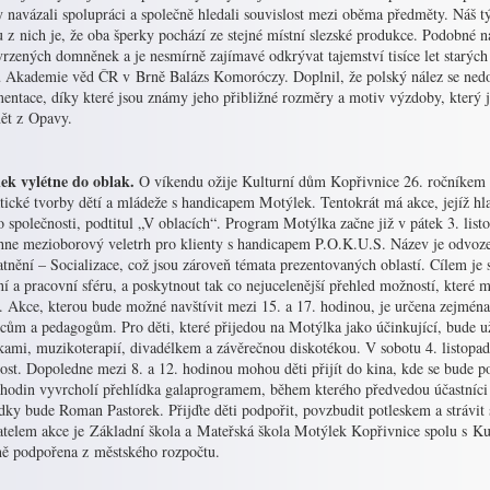
 navázali spolupráci a společně hledali souvislost mezi oběma předměty. Náš t
 z nich je, že oba šperky pochází ze stejné místní slezské produkce. Podobné n
rzených domněnek a je nesmírně zajímavé odkrývat tajemství tisíce let starých
u Akademie věd ČR v Brně Balázs Komoróczy. Doplnil, že polský nález se nedoc
ntace, díky které jsou známy jeho přibližné rozměry a motiv výzdoby, který je
ět z Opavy.
ek vylétne do oblak.
O víkendu ožije Kulturní dům Kopřivnice 26. ročníkem 
tické tvorby dětí a mládeže s handicapem Motýlek. Tentokrát má akce, jejíž hl
o společnosti, podtitul „V oblacích“. Program Motýlka začne již v pátek 3. lis
hne mezioborový veletrh pro klienty s handicapem P.O.K.U.S. Název je odvoze
tnění – Socializace, což jsou zároveň témata prezentovaných oblastí. Cílem je 
ní a pracovní sféru, a poskytnout tak co nejucelenější přehled možností, které
a. Akce, kterou bude možné navštívit mezi 15. a 17. hodinou, je určena zejmén
pcům a pedagogům. Pro děti, které přijedou na Motýlka jako účinkující, bude 
kami, muzikoterapií, divadélkem a závěrečnou diskotékou. V sobotu 4. listopad
nost. Dopoledne mezi 8. a 12. hodinou mohou děti přijít do kina, kde se bude
 hodin vyvrcholí přehlídka galaprogramem, během kterého předvedou účastníci
ídky bude Roman Pastorek. Přijďte děti podpořit, povzbudit potleskem a strávi
atelem akce je Základní škola a Mateřská škola Motýlek Kopřivnice spolu s 
ně podpořena z městského rozpočtu.