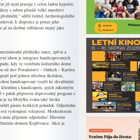
ým již nyní pracuje s celou řadou hypotéz,
álezy s sebou přináší velké množství
 předmětů,“ sdělil ředitel Archeologického
hoval, k dispozici je pouze jeho
 až na drobné odlišnosti stejný jako
mezinárodní přehlídky tance, zpěvu a
avní ideou je integrace handicapovaných
topadu, kdy ve vestibulu kulturního domu
n od slov Poradenství – Oddech – Kariéra
spojit pod jednou střechou školskou,
 mohou handicapovaní využít ke zkvalitnění
a klientům s handicapem, jejich zákonným
už v pátek připraven doprovodný program s
u je na Motýlka zvána také široká
 pouštět pásmo krátkých pohádek. Odpoledne
 svá vystoupení veřejnosti. Moderátorem
t s nimi příjemné odpoledne! Hlavním
Kulturním domem Kopřivnice. Akce je