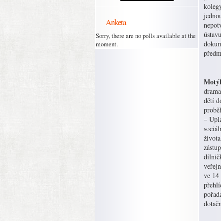
kolegy
jednou
Anketa
nepotv
ústav
Sorry, there are no polls available at the
dokume
moment.
předm
Motýl
drama
dětí d
probě
– Upla
sociál
život
zástu
dílnič
veřej
ve 14
přehl
pořad
dotač