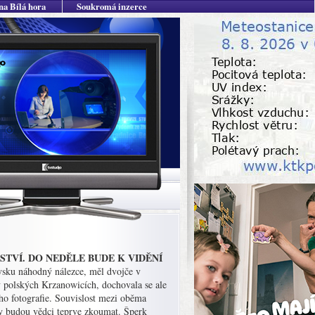
na Bílá hora
Soukromá inzerce
TVÍ. DO NEDĚLE BUDE K VIDĚNÍ
avsku náhodný nálezce, měl dvojče v
 v polských Krzanowicích, dochovala se ale
eho fotografie.
Souvislost mezi oběma
y budou vědci teprve zkoumat. Šperk