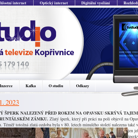
hlostní internet
Optický internet
Digitální vysílání
Rozhled
Inzerce
Kafka
O studiu
Odkazy
11. 2023
Ý ŠPERK NALEZENÝ PŘED ROKEM NA OPAVSKU SKRÝVÁ TAJEMS
BRUNTÁLSKÉM ZÁMKU.
Zlatý šperk, který při práci na poli objevil na Op
. Téměř totožná zlatá ozdoba byla v 80. letech minulého století nalezena také
jen j
šperk