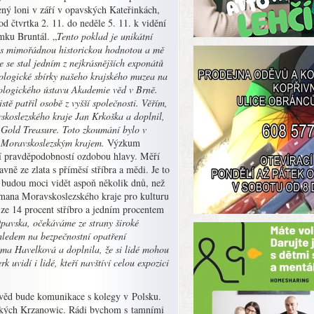
ený loni v září v opavských Kateřinkách,
od čtvrtka 2. 11. do neděle 5. 11. k vidění
mku Bruntál. „
Tento poklad je unikátní
 s mimořádnou historickou hodnotou a mě
že se stal jedním z nejkrásnějších exponátů
ologické sbírky našeho krajského muzea na
ologického ústavu Akademie věd v Brně.
stě patřil osobě z vyšší společnosti. Věřím,
skoslezského kraje Jan Krkoška a doplnil,
e Gold Treasure. Toto zkoumání bylo v
 Moravskoslezským krajem.
Výzkum
ší pravděpodobností ozdobou hlavy. Měří
vně ze zlata s příměsí stříbra a mědi. Je to
a budou moci vidět aspoň několik dnů, než
tmana Moravskoslezského kraje pro kulturu
 ze 14 procent stříbro a jedním procentem
Opavska, očekáváme ze strany široké
ohledem na bezpečnostní opatření
ma Havelková a doplnila, že si lidé mohou
 uvidí i lidé, kteří navštíví celou expozici
věd bude komunikace s kolegy v Polsku.
lských Krzanowic. Rádi bychom s tamními