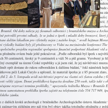
nalez
bude 
na zá
nález
těší, 
arche
 Bruntál. Od doby nálezu jej zkoumali odborníci z bruntálského muzea a Arche
ně potvrdili prvotní odhady, že se jedná o šperk z mladší doby bronzové, který ji
stane dalším lákadlem pro výletníky nejen z našeho kraje,“ uvedl hejtman Morav
ní výsledky bádání byly již představeny ve Vídni na mezinárodní konferenci Th
 společného projektu regionální spolupráce finančně podpořené Akademií věd a
u předmětu ovšem bude ještě pokračovat. „Podle odborníků byl šperk s největ
ch 50 centimetrů, široký je 9 centimetrů a váží 56 a půl gramu. Vyrobený je hla
ečný exemplář na území České republiky a já jsem rád, že jej návštěvníci muze
edmět opět dostane do rukou odborníkům k dalšímu bádání,“ řekl náměstek hej
tkovou péči Lukáš Curylo a upřesnil, že materiál šperku je z 85 procent zlato,
„
Od 2. do 5. listopadu uvidí návštěvníci poprvé na vlastní oči zlatou ozdobu z 
osti veliký zájem. Denní prohlídková kapacita dosáhne 250 osob, takže také s 
učujeme rezervaci termínu prohlídky,“ upozornila ředitelka Muzea v Bruntále E
tnou samostatnou prohlídku šperku zajistit na telefonním čísle 554 717 949, šperk
álského zámku.
m z dalších kroků archeologů z brněnského Archeologického ústavu Akademie 
i zajímavým zjištěním pro náš tým byl objev takřka totožného předmětu z po