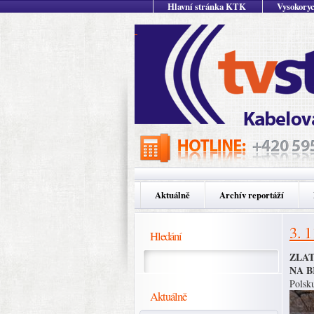
Hlavní stránka KTK
Vysokoryc
Aktuálně
Archív reportáží
3. 
Hledání
ZLAT
NA 
Polsku
Aktuálně