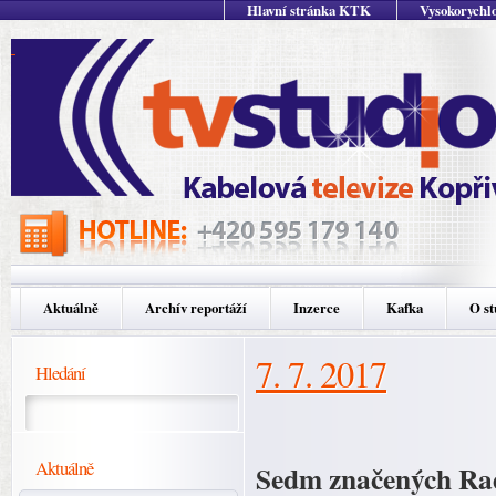
Hlavní stránka KTK
Vysokorychlo
Aktuálně
Archív reportáží
Inzerce
Kafka
O st
7. 7. 2017
Hledání
Aktuálně
Sedm značených Rad