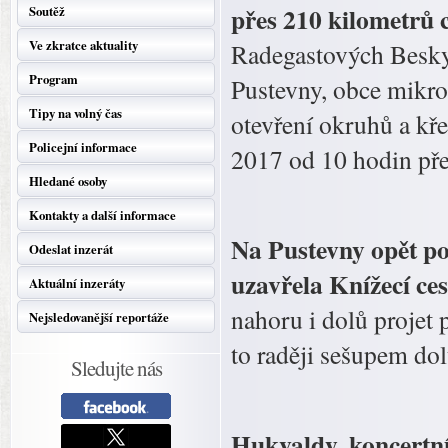
přes 210 kilometrů 
Soutěž
Ve zkratce aktuality
Radegastových Besky
Program
Pustevny, obce mikro
Tipy na volný čas
otevření okruhů a kř
Policejní informace
2017 od 10 hodin pře
Hledané osoby
Kontakty a další informace
Na Pustevny opět po
Odeslat inzerát
uzavřela Knížecí ces
Aktuální inzeráty
nahoru i dolů projet 
Nejsledovanější reportáže
to raději sešupem do
Sledujte nás
Hukvaldy, koncertní