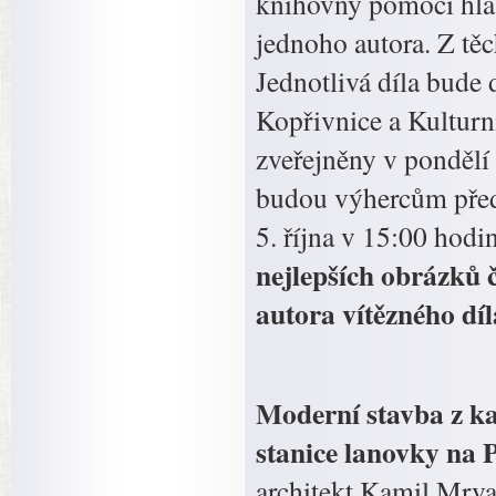
knihovny pomocí hlaso
jednoho autora. Z těc
Jednotlivá díla bude
Kopřivnice a Kultur
zveřejněny v pondělí
budou výhercům předá
5. října v 15:00 hodin
nejlepších obrázků 
autora vítězného dí
Moderní stavba z ka
stanice lanovky na 
architekt Kamil Mrva