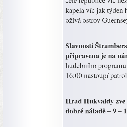
celé republice víc ne
kapela víc jak týden 
ožívá ostrov Guerns
Slavnosti Štrambersk
připravena je na ná
hudebního programu j
16:00 nastoupí patrol
Hrad Hukvaldy zve 
dobré náladě – 9 – 