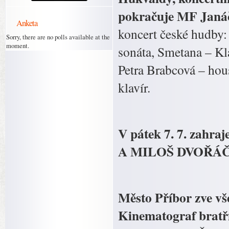
pokračuje MF Janá
Anketa
koncert české hudby:
Sorry, there are no polls available at the
moment.
sonáta, Smetana – Kla
Petra Brabcová – hous
klavír.
V pátek 7. 7. zahr
A MILOŠ DVOŘÁČE
Město Příbor zve vš
Kinematograf bratří