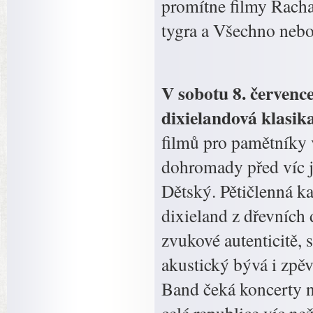
promítne filmy Řach
tygra a Všechno nebo
V sobotu 8. červenc
dixielandová klasika
filmů pro pamětníky 
dohromady před víc ja
Dětský. Pětičlenná k
dixieland z dřevních 
zvukové autenticitě, 
akustický bývá i zpěv
Band čeká koncerty na