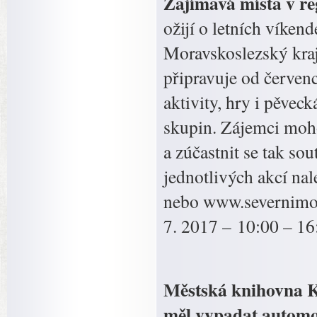
Zajímavá místa v 
ožijí o letních vík
Moravskoslezský kr
připravuje od červenc
aktivity, hry i pěve
skupin. Zájemci mo
a zúčastnit se tak s
jednotlivých akcí na
nebo www.severnimo
7. 2017 – 10:00 – 16
Městská knihovna K
měl vypadat automob