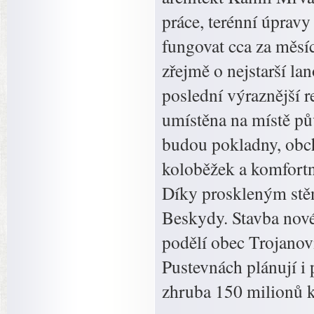
práce, terénní úpravy
fungovat cca za měsí
zřejmě o nejstarší la
poslední výraznější r
umístěna na místě pů
budou pokladny, obch
koloběžek a komfortní
Díky proskleným stě
Beskydy. Stavba nové 
podělí obec Trojanov
Pustevnách plánují i
zhruba 150 milionů 