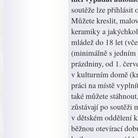
soutěže lze přihlásit
Můžete kreslit, malov
keramiky a jakýchkoli
mládež do 18 let (vče
(minimálně s jedním d
prázdniny, od 1. čer
v kulturním domě (kr
práci na místě vyplnít
také můžete stáhnout,
zůstávají po soutěži
v dětském oddělení k
běžnou otevírací dob