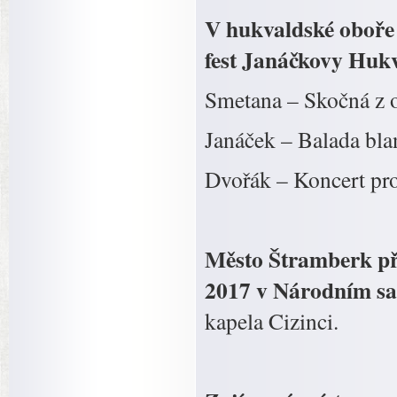
V hukvaldské oboře 
fest Janáčkovy Hukv
Smetana – Skočná z 
Janáček – Balada bla
Dvořák – Koncert pro 
Město Štramberk při
2017 v Národním sa
kapela Cizinci.