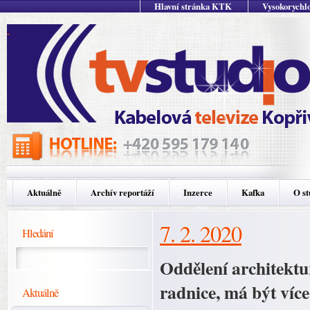
Hlavní stránka KTK
Vysokorychlo
Aktuálně
Archív reportáží
Inzerce
Kafka
O st
7. 2. 2020
Hledání
Oddělení architektu
radnice, má být více
Aktuálně