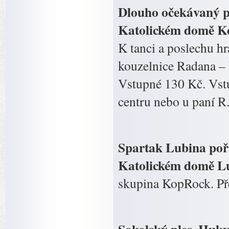
Dlouho očekávaný pl
Katolickém domě Kop
K tanci a poslechu h
kouzelnice Radana –
Vstupné 130 Kč. Vst
centru nebo u paní R.
Spartak Lubina pořá
Katolickém domě Lub
skupina KopRock. Pře