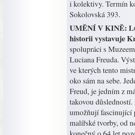
i kolektivy. Termín k
Sokolovská 393.
UMĚNÍ V KINĚ: Luci
historii vystavuje 
spolupráci s Muzeem
Luciana Freuda. Výsta
ve kterých tento mis
oko sám na sebe. Jede
Freud, je jedním z mál
takovou důsledností. 
umožňují fascinující 
malířské tvorby, od n
konečný o 64 let pozd