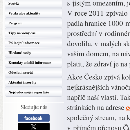
s jistým omezením, j
Soutěž
V roce 2011 zpívalo 
Ve zkratce aktuality
padla hranice 1000 mí
Program
prostřední v rodinné
Tipy na volný čas
dovolila, v malých s
Policejní informace
vašim domem, na návsi
Hledané osoby
platit, že zdraví je n
Kontakty a další informace
Odeslat inzerát
Akce Česko zpívá kol
Aktuální inzeráty
nejkrásnějších vánočn
Nejsledovanější reportáže
napříč naší vlastí. T
c
stránkách na adrese
Sledujte nás
společný stream, na 
v přímém přenosu Č