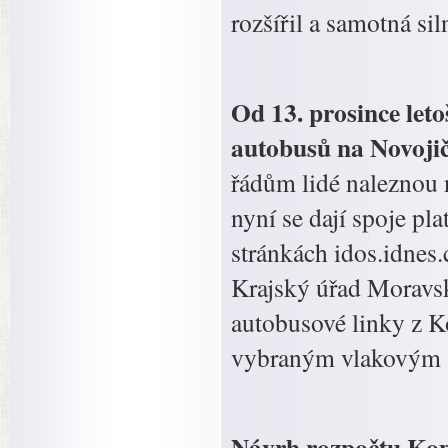
rozšířil a samotná si
Od 13. prosince leto
autobusů na Novojič
řádům lidé naleznou 
nyní se dají spoje pl
stránkách idos.idnes.
Krajský úřad Moravsk
autobusové linky z K
vybraným vlakovým 
Návrh rozpočtu Kopř