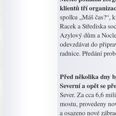
klientů tří organiza
spolku „Máš čas?“, k
Racek a Střediska so
Azylový dům a Nocle
odevzdávat do připra
radnice. Předání pro
Před několika dny b
Severní a opět se př
Sever. Za cca 6,6 mi
mostu, provedeny nov
a osazeno nové zábrad