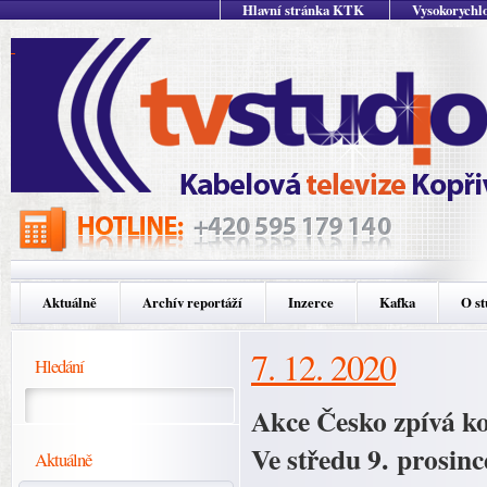
Hlavní stránka KTK
Vysokorychlo
Aktuálně
Archív reportáží
Inzerce
Kafka
O st
7. 12. 2020
Hledání
Akce Česko zpívá kol
Ve středu 9. prosinc
Aktuálně