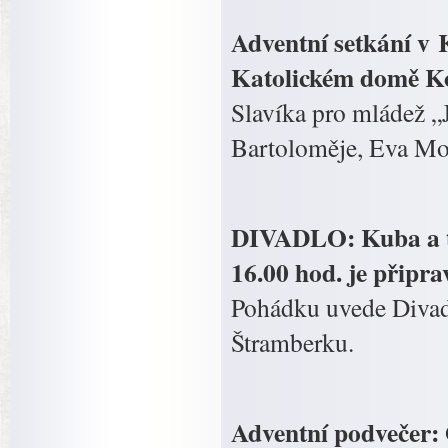
Adventní setkání v K
Katolickém domě Kop
Slavíka pro mládež „
Bartoloměje, Eva Mor
DIVADLO: Kuba a tři
16.00 hod. je přip
Pohádku uvede Divad
Štramberku.
Adventní podvečer: 