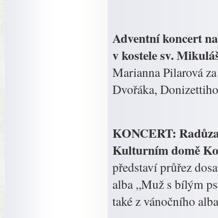
Adventní koncert na
v kostele sv. Mikulá
Marianna Pilarová za
Dvořáka, Donizettiho
KONCERT: Radůza v 
Kulturním domě Kop
představí průřez dos
alba „Muž s bílým pse
také z vánočního alba