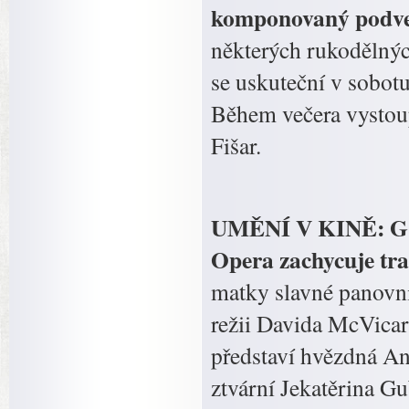
komponovaný podveč
některých rukodělnýc
se uskuteční v sobotu
Během večera vystoup
Fišar.
UMĚNÍ V KINĚ: G. D
Opera zachycuje tr
matky slavné panovnic
režii Davida McVica
představí hvězdná A
ztvární Jekatěrina G