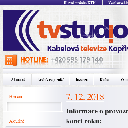
Hlavní stránka KTK
Vysokorychlo
Aktuálně
Archív reportáží
Inzerce
Kafka
O st
7. 12. 2018
Hledání
Informace o provoz
konci roku:
Aktuálně