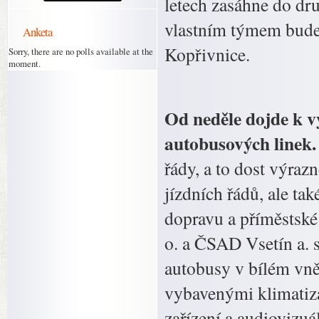
letech zasáhne do dr
vlastním týmem bude
Anketa
Kopřivnice.
Sorry, there are no polls available at the
moment.
Od neděle dojde k 
autobusových linek
řády, a to dost výra
jízdních řádů, ale t
dopravu a příměstské 
o. a ČSAD Vsetín a. 
autobusy v bílém vně
vybavenými klimatiz
zařízení a audiovizu