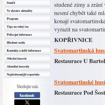
Soutěž
studené zimy a zrání v
Ve zkratce aktuality
nesmí chybět také ml
Program
konají svatomartinsk
Tipy na volný čas
vyrazit na svatomart
Policejní informace
KOPŘIVNICE
Hledané osoby
Svatomartinská hus
Kontakty a další informace
Odeslat inzerát
Restaurace U Barto
Aktuální inzeráty
Nejsledovanější reportáže
Svatomartinské hus
Sledujte nás
Restaurace Pod Šos