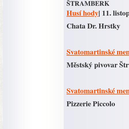
ŠTRAMBERK
Husí hody
| 11. list
Chata Dr. Hrstky
Svatomartinské me
Městský pivovar Št
Svatomartinské me
Pizzerie Piccolo