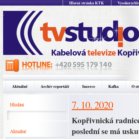
Hlavní stránka KTK
Vysokorychlo
Aktuálně
Archív reportáží
Inzerce
Kafka
O st
7. 10. 2020
Hledání
Kopřivnická radnice 
poslední se má usku
Aktuálně