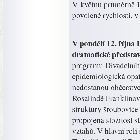
V květnu průměrně 1
povolené rychlosti, v 
V pondělí 12. říjn
dramatické představ
programu Divadelního
epidemiologická opatř
nedostanou občerstve
Rosalindě Franklinové 
struktury šroubovic
propojena složitost s
vztahů. V hlavní roli