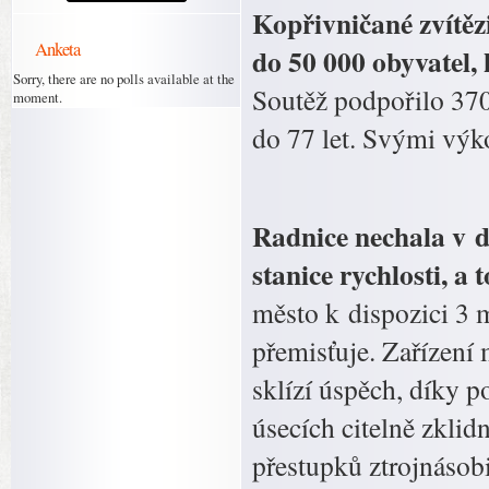
Kopřivničané zvítězi
Anketa
do 50 000 obyvatel, 
Sorry, there are no polls available at the
Soutěž podpořilo 370
moment.
do 77 let. Svými výk
Radnice nechala v du
stanice rychlosti, a
město k dispozici 3 m
přemisťuje. Zařízení 
sklízí úspěch, díky 
úsecích citelně zklid
přestupků ztrojnásobil