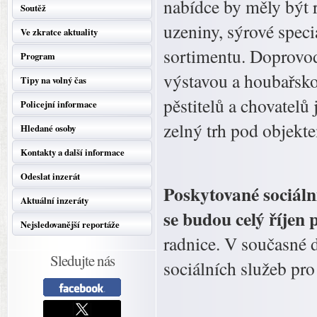
nabídce by měly být r
Soutěž
uzeniny, sýrové speci
Ve zkratce aktuality
sortimentu. Doprovod
Program
výstavou a houbařsko
Tipy na volný čas
pěstitelů a chovatelů 
Policejní informace
zelný trh pod objekt
Hledané osoby
Kontakty a další informace
Odeslat inzerát
Poskytované sociální
Aktuální inzeráty
se budou celý říjen 
Nejsledovanější reportáže
radnice. V současné 
Sledujte nás
sociálních služeb pro