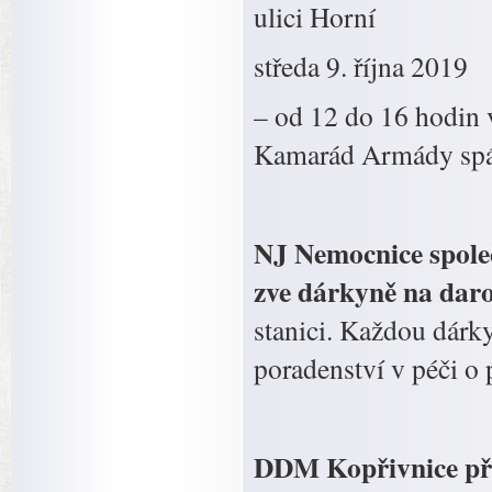
ulici Horní
středa 9. října 2019
– od 12 do 16 hodin 
Kamarád Armády spás
NJ Nemocnice spole
zve dárkyně na daro
stanici. Každou dár
poradenství v péči o p
DDM Kopřivnice pří