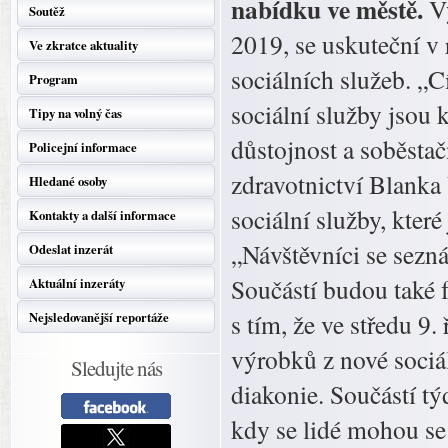
nabídku ve městě.
V
Soutěž
2019, se uskuteční v
Ve zkratce aktuality
sociálních služeb. „C
Program
sociální služby jsou 
Tipy na volný čas
důstojnost a soběstač
Policejní informace
zdravotnictví Blanka
Hledané osoby
sociální služby, kte
Kontakty a další informace
„Návštěvníci se sezn
Odeslat inzerát
Součástí budou také f
Aktuální inzeráty
s tím, že ve středu 9
Nejsledovanější reportáže
výrobků z nové soci
Sledujte nás
diakonie. Součástí tý
kdy se lidé mohou se