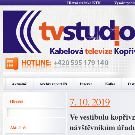
Hlavní stránka KTK
Vysokorychlo
Aktuálně
Archív reportáží
Inzerce
Kafka
O st
7. 10. 2019
Hledání
Ve vestibulu kopřivn
návštěvníkům úřadu p
Aktuálně