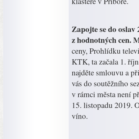
klášteře v Příboře.
Zapojte se do oslav
z hodnotných cen. 
ceny, Prohlídku telev
KTK, ta začala 1. říj
najděte smlouvu a př
vás do soutěžního se
v rámci města není p
15. listopadu 2019. 
víno.