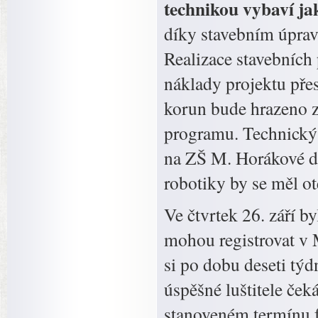
technikou vybaví ja
díky stavebním úprav
Realizace stavebních p
náklady projektu pře
korun bude hrazeno z
programu. Technický 
na ZŠ M. Horákové d
robotiky by se měl ote
Ve čtvrtek 26. září b
mohou registrovat v M
si po dobu deseti tý
úspěšné luštitele če
stanoveném termínu f