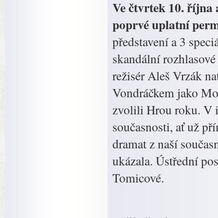
Ve čtvrtek 10. říjn
poprvé uplatní perm
představení a 3 speci
skandální rozhlasové
režisér Aleš Vrzák n
Vondráčkem jako Mod
zvolili Hrou roku. V 
současnosti, ať už př
dramat z naší současn
ukázala. Ústřední po
Tomicové.