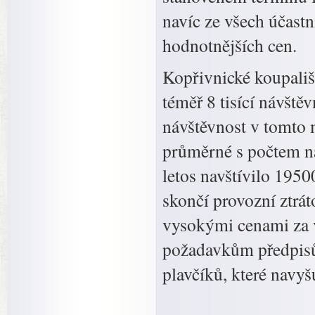
navíc ze všech účast
hodnotnějších cen.
Kopřivnické koupališt
téměř 8 tisící návště
návštěvnost v tomto m
průměrné s počtem náv
letos navštívilo 1950
skončí provozní ztrát
vysokými cenami za v
požadavkům předpisů 
plavčíků, které navyš