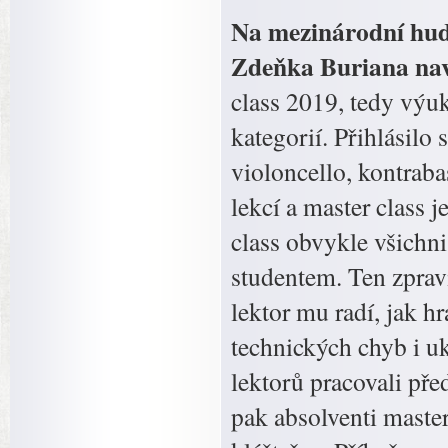
Na mezinárodní hud
Zdeňka Buriana na
class 2019, tedy výu
kategorií. Přihlásilo
violoncello, kontraba
lekcí a master class
class obvykle všichni 
studentem. Ten zpravi
lektor mu radí, jak h
technických chyb i u
lektorů pracovali př
pak absolventi master