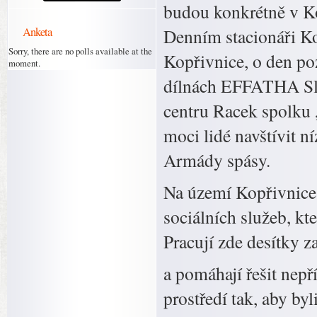
budou konkrétně v Kop
Anketa
Denním stacionáři Ko
Sorry, there are no polls available at the
Kopřivnice, o den poz
moment.
dílnách EFFATHA Sl
centru Racek spolku 
moci lidé navštívit n
Armády spásy.
Na území Kopřivnice
sociálních služeb, kte
Pracují zde desítky z
a pomáhají řešit nepř
prostředí tak, aby by