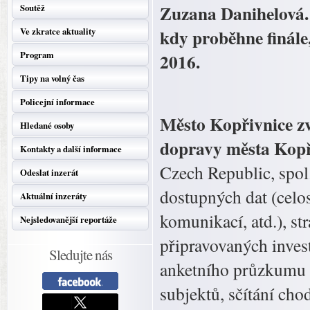
Zuzana Danihelová. J
Soutěž
kdy proběhne finále
Ve zkratce aktuality
Program
2016.
Tipy na volný čas
Policejní informace
Město Kopřivnice zv
Hledané osoby
dopravy města Kopři
Kontakty a další informace
Czech Republic, spol
Odeslat inzerát
dostupných dat (celos
Aktuální inzeráty
komunikací, atd.), st
Nejsledovanější reportáže
připravovaných invest
Sledujte nás
anketního průzkumu o
subjektů, sčítání cho