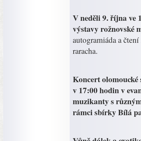
V neděli 9. října ve
výstavy rožnovské 
autogramiáda a čten
raracha.
Koncert olomoucké s
v 17:00 hodin v eva
muzikanty s různým 
rámci sbírky Bílá pa
Vůně dálek a exotik