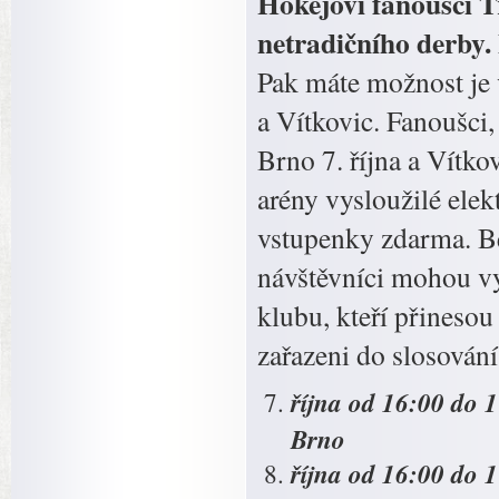
Hokejoví fanoušci T
netradičního derby.
Pak máte možnost je 
a Vítkovic. Fanoušci
Brno 7. října a Vítko
arény vysloužilé elek
vstupenky zdarma. B
návštěvníci mohou vys
klubu, kteří přinesou
zařazeni do slosován
října od 16:00 do 
Brno
října od 16:00 do 