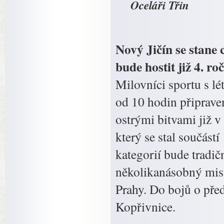
Oceláři Třin
Nový Jičín se stane 
bude hostit již 4. r
Milovníci sportu s lé
od 10 hodin připraven
ostrými bitvami již v 
který se stal součást
kategorií bude tradi
několikanásobný mist
Prahy. Do bojů o pře
Kopřivnice.