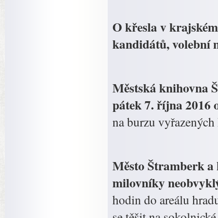
O křesla v krajském 
kandidátů, volební m
Městská knihovna Št
pátek 7. října 2016
na burzu vyřazených 
Město Štramberk a 
milovníky neobvyklý
hodin do areálu hrad
se těšit na sokolnick