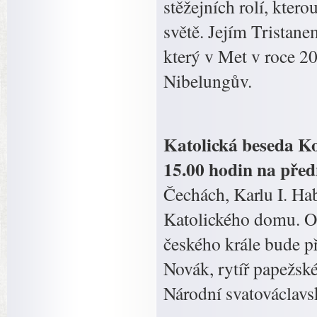
stěžejních rolí, kter
světě. Jejím Tristane
který v Met v roce 20
Nibelungův.
Katolická beseda Kop
15.00 hodin na pře
Čechách, Karlu I. Ha
Katolického domu. O
českého krále bude p
Novák, rytíř papežsk
Národní svatováclavsk