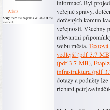
informací. Byl proj
veřejné správy, dotče
Anketa
Sorry, there are no polls available at the
dotčených komunikací
moment.
veřejností. Všechny 
relevantní připomínk
webu města.
Textová 
vedlejší (pdf 3.7 MB
(pdf 3.7 MB)
,
Etapiz
infrastruktura (pdf 
dotazy a podněty lze 
richard.petr(zavináč)