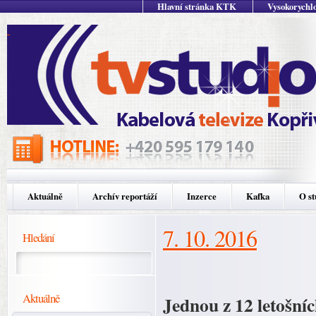
Hlavní stránka KTK
Vysokorychlo
Aktuálně
Archív reportáží
Inzerce
Kafka
O st
7. 10. 2016
Hledání
Aktuálně
Jednou z 12 letošníc