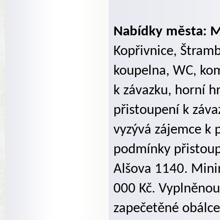
Nabídky města: Mě
Kopřivnice, Štramb
koupelna, WC, kom
k závazku, horní 
přistoupení k záv
vyzývá zájemce k 
podmínky přistoupe
Alšova 1140. Mini
000 Kč. Vyplněnou
zapečetěné obálce