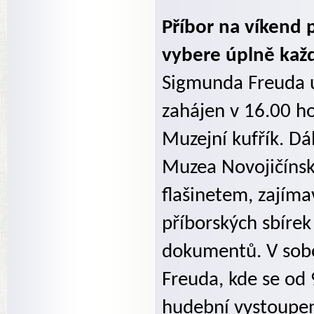
Příbor na víkend p
vybere úplně každ
Sigmunda Freuda 
zahájen v 16.00 h
Muzejní kufřík. D
Muzea Novojičínsk
flašinetem, zajímav
příborských sbírek
dokumentů. V sobo
Freuda, kde se od 
hudební vystoupen