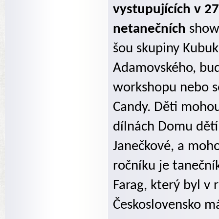
vystupujících v 2
netanečních
show
šou skupiny Kubuk
Adamovského, bud
workshopu nebo se
Candy. Děti mohou
dílnách Domu dětí
Janečkové, a moho
ročníku je tanečn
Farag, který byl v
Československo má