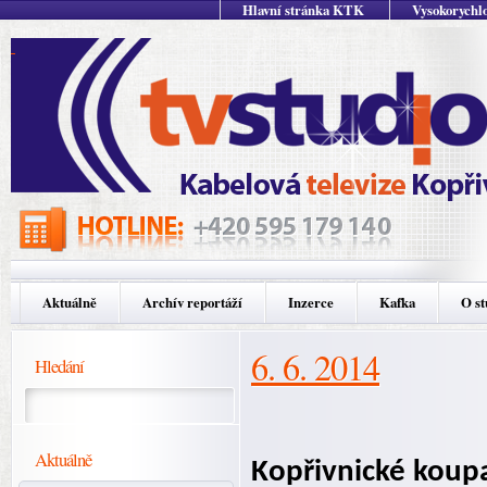
Hlavní stránka KTK
Vysokorychlo
Aktuálně
Archív reportáží
Inzerce
Kafka
O st
6. 6. 2014
Hledání
Aktuálně
Kopřivnické koupa