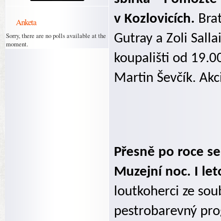
v Kozlovicích.
Bra
Anketa
Sorry, there are no polls available at the
Gutray a Zoli Salla
moment.
koupališti od 19.
Martin Ševčík. Akc
Přesně po roce se
Muzejní noc. I le
loutkoherci ze sou
pestrobarevný prog