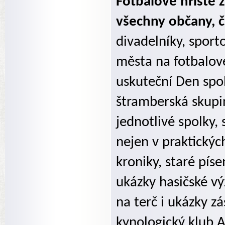
Fotbalové hřiště 
všechny občany, č
divadelníky, sporto
města na fotbalové
uskuteční Den spol
štramberská skupi
jednotlivé spolky, 
nejen v praktickýc
kroniky, staré pís
ukázky hasičské vý
na terč i ukázky z
kynologický klub A