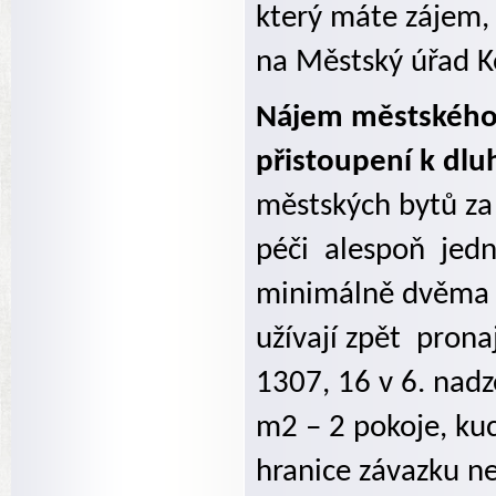
který máte zájem,
na Městský úřad K
Nájem městského 
přistoupení k dlu
městských bytů za
péči
alespoň
jed
minimálně dvěma ne
užívají zpět
prona
1307, 16 v 6. nad
m2 – 2 pokoje, kuc
hranice závazku n