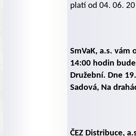
platí od 04. 06. 2
SmVaK, a.s. vám o
14:00 hodin bude 
Družební. Dne 19.
Sadová, Na drahác
ČEZ Distribuce, a