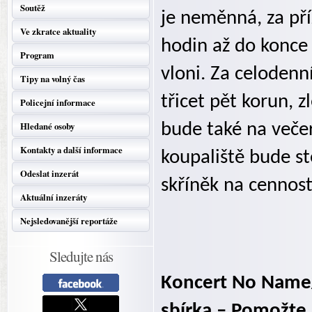
Soutěž
je neměnná, za př
Ve zkratce aktuality
hodin až do konce 
Program
vloni. Za celodenní
Tipy na volný čas
třicet pět korun, 
Policejní informace
Hledané osoby
bude také na večer
Kontakty a další informace
koupaliště bude s
Odeslat inzerát
skříněk na cennost
Aktuální inzeráty
Nejsledovanější reportáže
Sledujte nás
Koncert No Name/
sbírka – Pomožte 