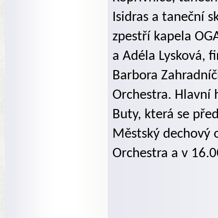
Isidras a taneční 
zpestří kapela OG
a Adéla Lysková, f
Barbora Zahradníč
Orchestra. Hlavní
Buty, která se pře
Městský dechový or
Orchestra a v 16.