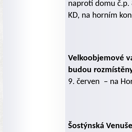
naproti domu č.p. 
KD, na horním konc
Velkoobjemové v
budou rozmístěny
9. červen
– na Ho
Šostýnská Venuše 