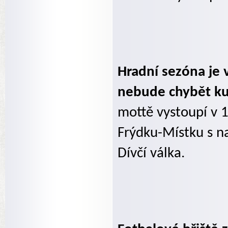
Hradní sezóna je 
nebude chybět ku
mottě vystoupí v 1
Frýdku-Místku s n
Dívčí válka.