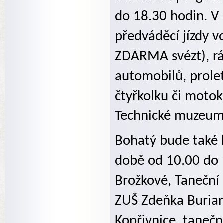
do 18.30 hodin. 
předváděcí jízdy v
ZDARMA svézt), rá
automobilů, prolet
čtyřkolku či moto
Technické muzeum
Bohatý bude také 
době od 10.00 do 1
Brožkové, Taneční
ZUŠ Zdeňka Buriana
Kopřivnice, tanečn