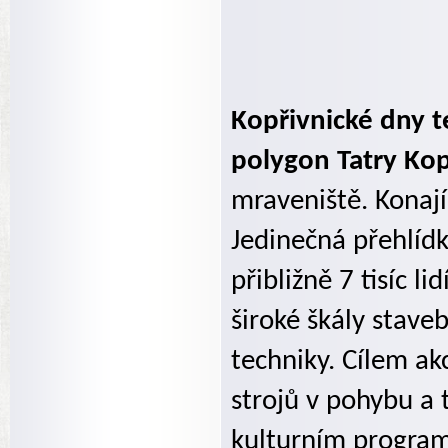
Kopřivnické dny t
polygon Tatry Kop
mraveniště. Konají 
Jedinečná přehlídk
přibližně 7 tisíc l
široké škály stave
techniky. Cílem ak
strojů v pohybu a
kulturním program