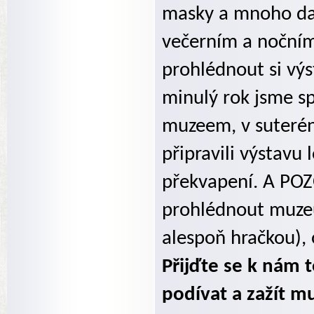
masky a mnoho dal
večerním a nočním
prohlédnout si výs
minulý rok jsme spo
muzeem, v suterénu
připravili výstavu 
překvapení. A POZOR
prohlédnout muze
alespoň hračkou),
Přijďte se k nám 
podívat a zažít m