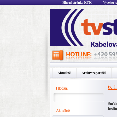
Hlavní stránka KTK
Vysokoryc
Aktuálně
Archív reportáží
6. 1
Hledání
SmVaK
hodin
Aktuálně