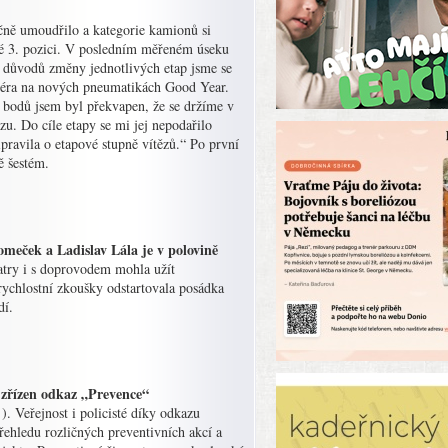
čně umoudřilo a kategorie kamionů si
šné 3. pozici. V posledním měřeném úseku
 Z důvodů změny jednotlivých etap jsme se
iéra na nových pneumatikách Good Year.
h bodů jsem byl překvapen, že se držíme v
u. Do cíle etapy se mi jej nepodařilo
ipravila o etapové stupně vítězů.“ Po první
ě šestém.
meček a Ladislav Lála je v polovině
atry i s doprovodem mohla užít
rychlostní zkoušky odstartovala posádka
dí.
ě zřízen odkaz „Prevence“
). Veřejnost i policisté díky odkazu
řehledu rozličných preventivních akcí a