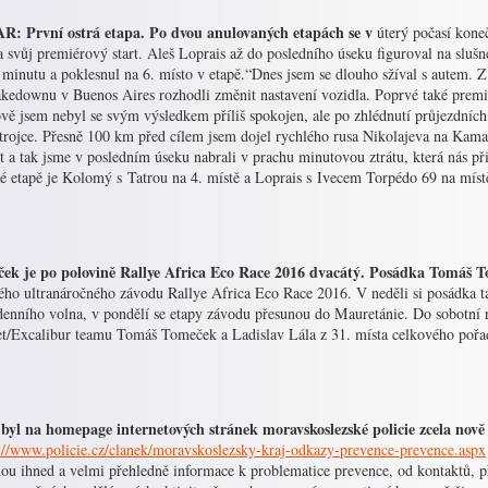
: První ostrá etapa. Po dvou anulovaných etapách se v
úterý počasí kone
a svůj premiérový start. Aleš Loprais až do posledního úseku figuroval na slu
l minutu a poklesnul na 6. místo v etapě.“Dnes jsem se dlouho sžíval s autem.
akedownu v Buenos Aires rozhodli změnit nastavení vozidla. Poprvé také prem
vě jsem nebyl se svým výsledkem příliš spokojen, ale po zhlédnutí průjezdníc
trojce. Přesně 100 km před cílem jsem dojel rychlého rusa Nikolajeva na Kamaz
t a tak jsme v posledním úseku nabrali v prachu minutovou ztrátu, která nás př
é etapě je Kolomý s Tatrou na 4. místě a Loprais s Ivecem Torpédo 69 na míst
ek je po polovině Rallye Africa Eco Race 2016 dvacátý. Posádka Tomáš To
kého ultranáročného závodu Rallye Africa Eco Race 2016. V neděli si posádka t
denního volna, v pondělí se etapy závodu přesunou do Mauretánie. Do sobotní 
t/Excalibur teamu Tomáš Tomeček a Ladislav Lála z 31. místa celkového pořa
 byl na homepage internetových stránek moravskoslezské policie zcela nov
://www.policie.cz/clanek/moravskoslezsky-kraj-odkazy-prevence-prevence.aspx
ou ihned a velmi přehledně informace k problematice prevence, od kontaktů, p