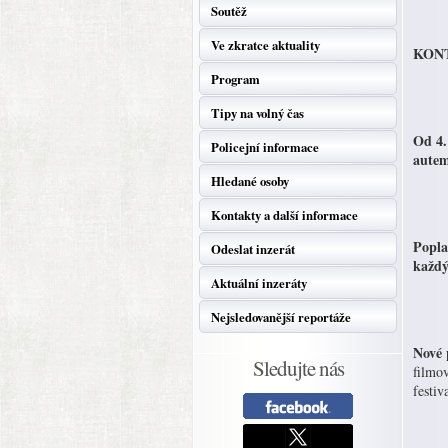
Soutěž
Ve zkratce aktuality
KONT
Program
Tipy na volný čas
Od 4.
Policejní informace
autem
Hledané osoby
Kontakty a další informace
Popla
Odeslat inzerát
každý
Aktuální inzeráty
Nejsledovanější reportáže
Nové 
Sledujte nás
filmo
festiv