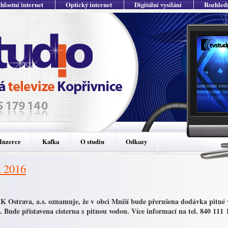
hlostní internet
Optický internet
Digitální vysílání
Rozhled
Inzerce
Kafka
O studiu
Odkazy
. 2016
 Ostrava, a.s. oznamuje, že v obci Mniší bude přerušena dodávka pitné vo
. Bude přistavena cisterna s pitnou vodou. Více informací na tel. 840 111 