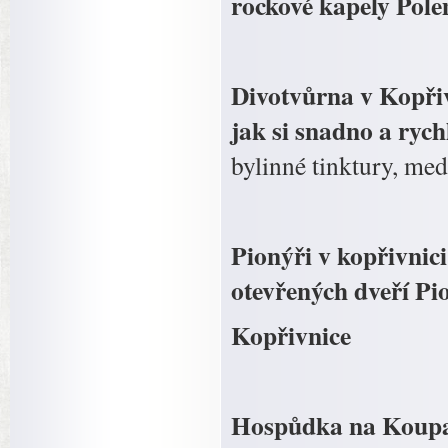
rockové kapely Polem
Divotvůrna v Kopřiv
jak si snadno a ryc
bylinné tinktury, med
Pionýři v kopřivnici
otevřených dveří Pi
Kopřivnice
Hospůdka na Koupali