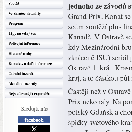
jednoho ze závodů s
Soutěž
Ve zkratce aktuality
Grand Prix. Konat se 
Program
sedm soutěží plus fin
Tipy na volný čas
Kanadě. V Ostravě se
Policejní informace
kdy Mezinárodní brus
Hledané osoby
zkráceně ISU) seriál 
Kontakty a další informace
Ostravě 11krát. Kras
Odeslat inzerát
kraj, a to částkou pů
Aktuální inzeráty
Častěji než v Ostravě
Nejsledovanější reportáže
Prix nekonaly. Na po
Sledujte nás
polský Gdaňsk a chor
špičky světového kras