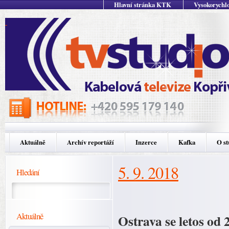
Hlavní stránka KTK
Vysokorychlo
Aktuálně
Archív reportáží
Inzerce
Kafka
O st
5. 9. 2018
Hledání
Aktuálně
Ostrava se letos od 