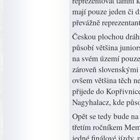
reprezentovat tamní 
mají pouze jeden či d
převážně reprezentan
Českou plochou dráhu
působí většina junio
na svém území pouze j
zároveň slovenskými r
ovšem většina těch n
přijede do Kopřivnic
Nagyhalacz, kde půso
Opět se tedy bude na 
třetím ročníkem Memo
jedné finálové jízdy, 