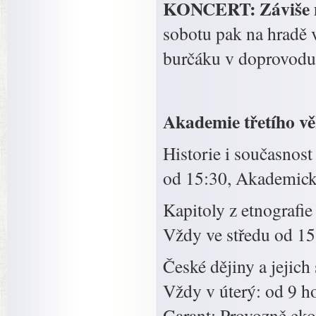
KONCERT: Záviše n
sobotu pak na hradě v
burčáku v doprovodu
Akademie třetího vě
Historie i současnost
od 15:30, Akademick
Kapitoly z etnografi
Vždy ve středu od 1
České dějiny a jejich 
Vždy v úterý: od 9 h
Garant: Provozně eko