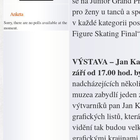
se na Junior Grand Pr
pro ženy u tanců a sp
Anketa
v každé kategorii po
Sorry, there are no polls available at the
moment.
Figure Skating Final“
VÝSTAVA – Jan Kava
září od 17.00 hod. b
nadcházejících někol
muzea zabydlí jeden 
výtvarníků pan Jan K
grafických listů, kte
vidění tak budou velk
grafickými krajinami,