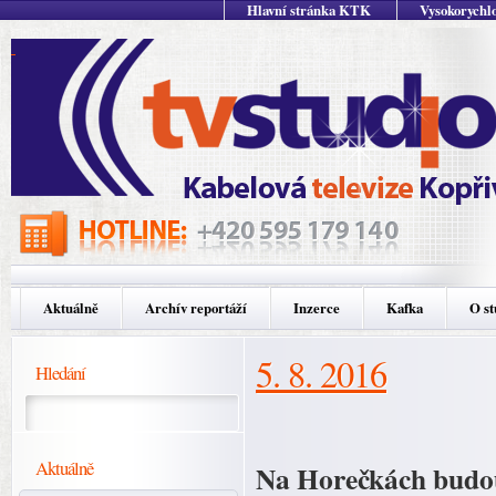
Hlavní stránka KTK
Vysokorychlo
Aktuálně
Archív reportáží
Inzerce
Kafka
O st
5. 8. 2016
Hledání
Aktuálně
Na Horečkách budou 