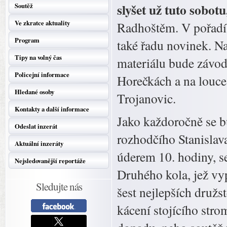
slyšet už tuto sobot
Soutěž
Ve zkratce aktuality
Radhoštěm. V pořadí j
Program
také řadu novinek. N
Tipy na volný čas
materiálu bude závodi
Policejní informace
Horečkách a na louc
Hledané osoby
Trojanovic.
Kontakty a další informace
Jako každoročně se b
Odeslat inzerát
rozhodčího Stanislava
Aktuální inzeráty
úderem 10. hodiny, s
Nejsledovanější reportáže
Druhého kola, jež vy
Sledujte nás
šest nejlepších družst
kácení stojícího stro