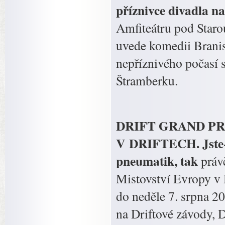
příznivce divadla n
Amfiteátru pod Staro
uvede komedii Branisl
nepříznivého počasí 
Štramberku.
DRIFT GRAND PR
V DRIFTECH. Jste-l
pneumatik, tak
práv
Mistovství Evropy v D
do neděle 7. srpna 2
na Driftové závody, Dr