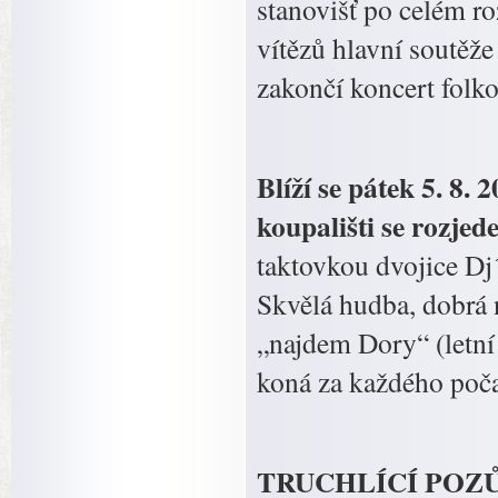
stanovišť po celém ro
vítězů hlavní soutěže
zakončí koncert folk
Blíží se pátek 5. 8.
koupališti se rozje
taktovkou dvojice D
Skvělá hudba, dobrá 
„najdem Dory“ (letní
koná za každého poča
TRUCHLÍCÍ POZŮST