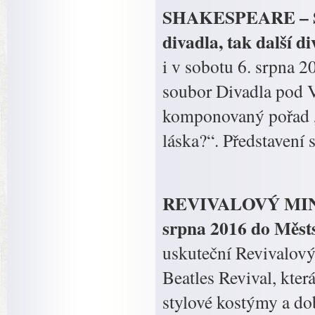
SHAKESPEARE – SO
divadla, tak další 
i v sobotu 6. srpna 
soubor Divadla pod V
komponovaný pořad 
láska?“. Představení 
REVIVALOVÝ MINIF
srpna 2016 do Městs
uskuteční Revivalový
Beatles Revival, kter
stylové kostýmy a do