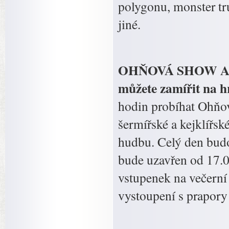
polygonu, monster tr
jiné.
OHŇOVÁ SHOW A V
můžete zamířit na 
hodin probíhat Ohňov
šermířské a kejklířs
hudbu. Celý den budo
bude uzavřen od 17.0
vstupenek na večerní
vystoupení s prapory 