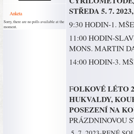
CYRILOMETODĚJ
STŘEDA 5. 7. 20
Anketa
Sorry, there are no polls available at the
9:30 HODIN-1. MŠ
moment.
11:00 HODIN-SLA
MONS. MARTIN DA
14:00 HODIN-3. M
OLKOVÉ LÉTO 20
F
HUKVALDY, KOUP
POSEZENÍ NA KO
PRÁZDNINOVOU 
7. 2023-RENÉ S