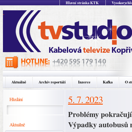
Hlavní stránka KTK
Vysokorychlo
Aktuálně
Archív reportáží
Inzerce
Kafka
O st
5. 7. 2023
Hledání
Problémy pokračují,
Výpadky autobusů na
Aktuálně