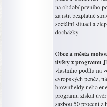
na období prvního po
zajistit bezplatné str
sociální situaci a zl
docházky.
bce a města moho
O
úvěry z programu J
vlastního podílu na v
evropských peněz, ná
brownfieldy nebo ene
programu získat úvě
sazbou 50 procent 