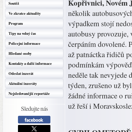
Kopřivnici, Novém J
Soutěž
několik autobusových
Ve zkratce aktuality
výpadkem stojí nedos
Program
autobusy provozuje, 
Tipy na volný čas
čerpáním dovolené. Po
Policejní informace
až patnáctka řidičů 
Hledané osoby
podmínkám výpověď a
Kontakty a další informace
neděle tak nevyjede d
Odeslat inzerát
týden, zrušeno už byl
Aktuální inzeráty
žádné informace o ruš
Nejsledovanější reportáže
už řeší i Moravskosle
Sledujte nás