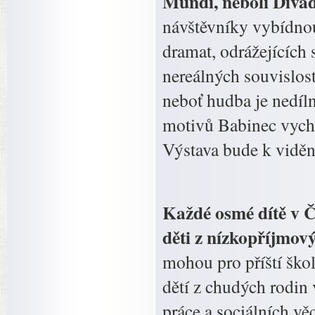
Mundi, neboli Divad
návštěvníky vybídnou
dramat, odrážejících 
nereálných souvislost
neboť hudba je nedíln
motivů Babinec vychá
Výstava bude k vidění
Každé osmé dítě v Č
děti z nízkopříjmovy
mohou pro příští škol
dětí z chudých rodin
práce a sociálních vě