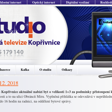
hlostní internet
Optický internet
Digitální vysílání
Rozhled
Inzerce
Kafka
O studiu
Odkazy
 12. 2018
 Kopřivnice aktuálně nabízí byt o velikosti 1+3 za podmínky přistoupení
osti a to na ulici Obránců Míru. Vyplněná přihláška se odevzdává v neprůhledn
do 16 hodin na radnici, na oddělení bytové správy.