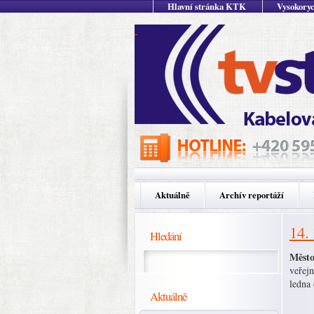
Hlavní stránka KTK
Vysokoryc
Aktuálně
Archív reportáží
14.
Hledání
Město
veřejn
ledna 
Aktuálně