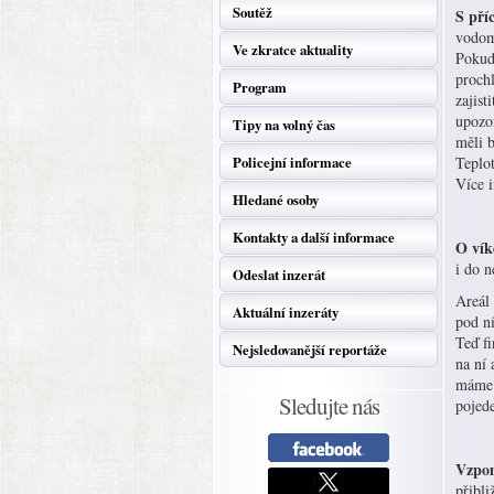
Soutěž
S pří
vodom
Ve zkratce aktuality
Pokud 
proch
Program
zajist
upozo
Tipy na volný čas
měli b
Policejní informace
Teplo
Více 
Hledané osoby
Kontakty a další informace
O vík
i do 
Odeslat inzerát
Areál
Aktuální inzeráty
pod ní
Teď fi
Nejsledovanější reportáže
na ní 
máme 
Sledujte nás
pojed
Vzpom
přibli