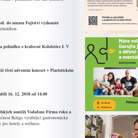
hod. do muzea Fojtství vyzkoušet
tématikou.
 na pohádku o královně Koloběžce I. V
již třetí adventní koncert v Piaristickém
ěli 16. 12. 2018 od 14.00
elských soutěží Vodafone Firma roku a
ečnost Retigo vyrábějící gastronomická
y pro hotely a wellness.