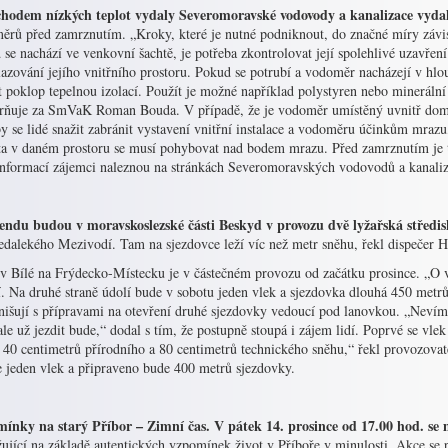
chodem nízkých teplot vydaly Severomoravské vodovody a kanalizace vydal
ěrů před zamrznutím. „Kroky, které je nutné podniknout, do značné míry závi
se nachází ve venkovní šachtě, je potřeba zkontrolovat její spolehlivé uzavře
lazování jejího vnitřního prostoru. Pokud se potrubí a vodoměr nacházejí v hl
it poklop tepelnou izolací. Použít je možné například polystyren nebo minerální 
rňuje za SmVaK Roman Bouda. V případě, že je vodoměr umístěný uvnitř domu,
y se lidé snažit zabránit vystavení vnitřní instalace a vodoměru účinkům mrazu, 
ta v daném prostoru se musí pohybovat nad bodem mrazu. Před zamrznutím je t
informací zájemci naleznou na stránkách Severomoravských vodovodů a kanali
endu budou v moravskoslezské části Beskyd v provozu dvě lyžařská středi
nedalekého Mezivodí. Tam na sjezdovce leží víc než metr sněhu, řekl dispečer
 v Bílé na Frýdecko-Místecku je v částečném provozu od začátku prosince. „O 
. Na druhé straně údolí bude v sobotu jeden vlek a sjezdovka dlouhá 450 metrů,
nišují s přípravami na otevření druhé sjezdovky vedoucí pod lanovkou. „Nevím, 
ale už jezdit bude,“ dodal s tím, že postupně stoupá i zájem lidí. Poprvé se vl
40 centimetrů přírodního a 80 centimetrů technického sněhu,“ řekl provozovat
e jeden vlek a připraveno bude 400 metrů sjezdovky.
ínky na starý Příbor – Zimní čas. V pátek 14. prosince od 17.00 hod. se
žující na základě autentických vzpomínek život v Příboře v minulosti. Akce s