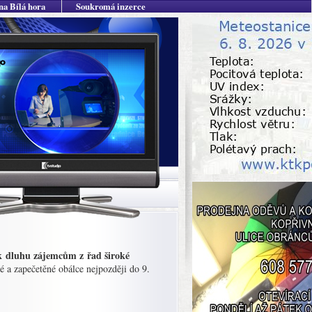
na Bílá hora
Soukromá inzerce
 k dluhu zájemcům z řad široké
é a zapečetěné obálce nejpozději do 9.