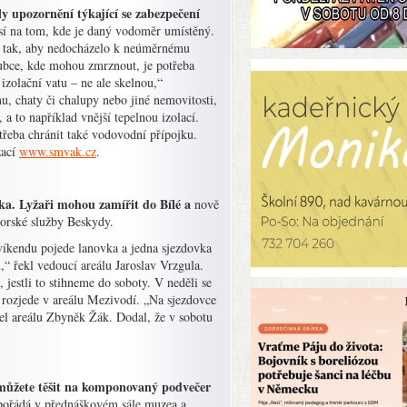
y upozornění týkající se zabezpečení
sí na tom, kde je daný vodoměr umístěný.
ní tak, aby nedocházelo k neúměrnému
oubce, kde mohou zmrznout, je potřeba
izolační vatu – ne ale skelnou,“
 chaty či chalupy nebo jiné nemovitosti,
a to například vnější tepelnou izolací.
řeba chránit také vodovodní přípojku.
zací
www.smvak.cz
.
ska. Lyžaři mohou zamířit do Bílé a
nově
 Horské služby Beskydy.
víkendu pojede lanovka a jedna sjezdovka
“ řekl vedoucí areálu Jaroslav Vrzgula.
jestli to stihneme do soboty. V neděli se
ek rozjede v areálu Mezivodí. „Na sjezdovce
el areálu Zbyněk Žák. Dodal, že v sobotu
 můžete těšit na komponovaný podvečer
e pořádá v přednáškovém sále muzea a