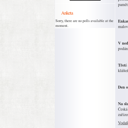
pamět
Anketa
Sorry, there are no polls available at the
Enkau
moment.
malov
V ned
podán
Třetí
klášte
Den o
Na sl
Česká
zaříze
Vodaf