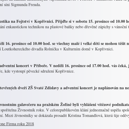
ní síni Sigmunda Freuda.
stika na Fojtství v Kopřivnici. Přijďte si v sobotu 15. prosince od 10.00 
ání enkaustickou technikou na plastové baňky nebo dřevěné zápichy s vánoční 
ěli 16. prosince od 10.00 hod. se všechny malé i velké děti se mohou těšit
í Loutkohereckého divadla Rolnička v Kulturním domě v Kopřivnici.
 adventní koncert v Příboře. V neděli 16. prosince od 17.00 hod. vás čeká, 
ře, kde vystoupí pěvecké sdružení Kopřivnice.
tevřených dveří ZŠ Svaté Zdislavy a adventní koncert je naplánován na ned
avnostním galavečeru na pražském Žofíně byli vyhlášeni vítězové podnikat
 spořitelna Živnostník roku. V celorepublikovém klání jednoznačně uspěla spol
ní. Mezi živnostníky se dokázala prosadit Kristina Tomandlová, která šije oděv
one Firma roku 2018