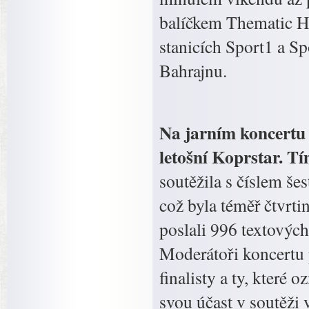
balíčkem Thematic H
stanicích Sport1 a S
Bahrajnu.
Na jarním koncertu 
letošní Koprstar. Tí
soutěžila s číslem še
což byla téměř čtvrti
poslali 996 textových
Moderátoři koncertu 
finalisty a ty, které 
svou účast v soutěži 