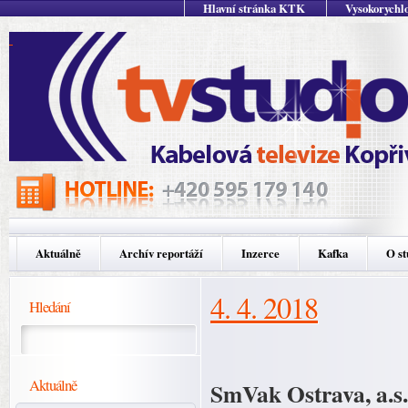
Hlavní stránka KTK
Vysokorychlo
Aktuálně
Archív reportáží
Inzerce
Kafka
O st
4. 4. 2018
Hledání
Aktuálně
SmVak Ostrava, a.s.