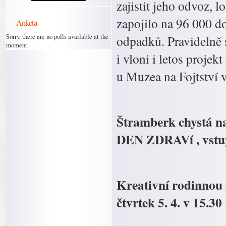
zajistit jeho odvoz, l
zapojilo na 96 000 do
Anketa
Sorry, there are no polls available at the
odpadků. Pravidelně s
moment.
i vloni i letos projek
u Muzea na Fojtství 
Štramberk chystá na
DEN ZDRAVí , vstup
Kreativní rodinnou 
čtvrtek 5. 4. v 15.3