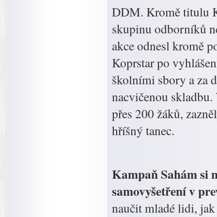
DDM. Kromě titulu Ko
skupinu odborníků nej
akce odnesl kromě poh
Koprstar po vyhlášen
školními sbory a za 
nacvičenou skladbu. 
přes 200 žáků, zazněl
hříšný tanec.
Kampaň Sahám si na
samovyšetření v pre
naučit mladé lidi, ja