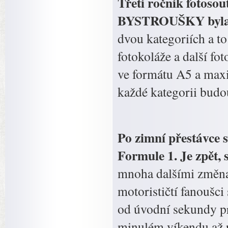
Třetí ročník fotosou
BYSTROUŠKY byla pr
dvou kategoriích a to
fotokoláže a další f
ve formátu A5 a maxi
každé kategorii bud
Po zimní přestávce 
Formule 1. Je zpět,
mnoha dalšími změnam
motorističtí fanoušci
od úvodní sekundy pr
minulém víkendu až p