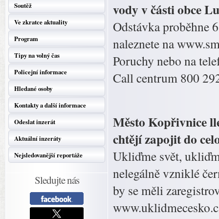
vody v části obce 
Soutěž
Ve zkratce aktuality
Odstávka proběhne 6.
Program
naleznete na www.smv
Tipy na volný čas
Poruchy nebo na tele
Policejní informace
Call centrum 800 292
Hledané osoby
Kontakty a další informace
Město Kopřivnice lle
Odeslat inzerát
chtějí zapojit do ce
Aktuální inzeráty
Ukliďme svět, ukliďm
Nejsledovanější reportáže
nelegálně vzniklé čern
Sledujte nás
by se měli zaregistr
www.uklidmecesko.cz