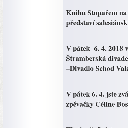
Knihu Stopařem na t
představí salesiáns
V pátek 6. 4. 2018 
Štramberská divade
–Divadlo Schod Vala
V pátek 6. 4. jste z
zpěvačky Céline Boss