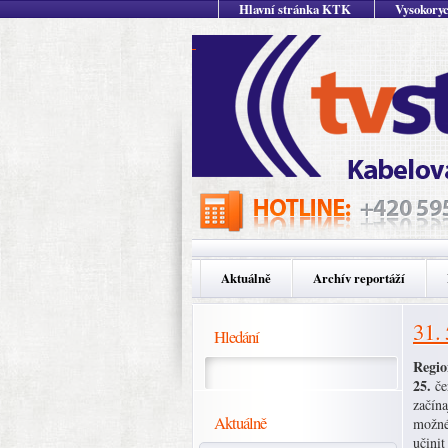
Hlavní stránka KTK
Vysokoryc
Aktuálně
Archív reportáží
31.
Hledání
Regio
25.
če
začína
Aktuálně
možné
učinit