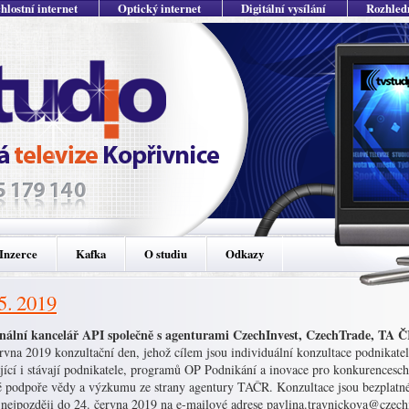
hlostní internet
Optický internet
Digitální vysílání
Rozhled
Inzerce
Kafka
O studiu
Odkazy
 5. 2019
nální kancelář API společně s agenturami CzechInvest, CzechTrade, TA Č
rvna 2019 konzultační den, jehož cílem jsou individuální konzultace podnikat
jící i stávají podnikatele, programů OP Podnikání a inovace pro konkurencesc
 podpoře vědy a výzkumu ze strany agentury TAČR. Konzultace jsou bezplatné 
 nejpozději do 24. června 2019 na e-mailové adrese pavlina.travnickova@czechin