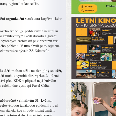
trany regionální kanceláře.
mění organizační struktura
kopřivnického
nového týdne. „Z přihlášených účastníků
 architektury,“ uvedl starosta a garant
vybraných architektů je k prvnímu září,
ného pohledu. V tuto chvíli je to zejména
d rekonstrukce bývalé ZŠ Náměstí a
ké děti mohou těšit na den plný soutěží,
ěti mohou vyrobit sliz, vyzkoušet různé
anství před KDK v případě nepříznivého
 celého dne vystoupí Pavel Calta.
každoročně vyhlašován 31. května.
 celosvětovou tabákovou epidemii a s ní
mem stánek, kde si bude možné změřit
m životním stylu, krátké intervence