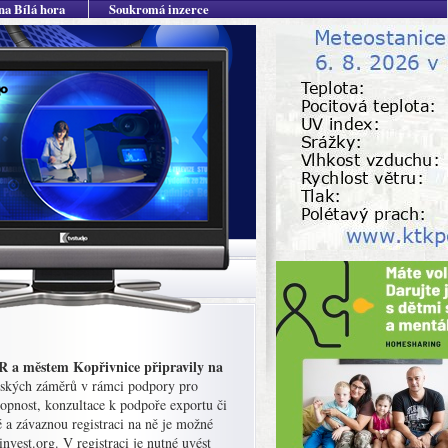
na Bílá hora
Soukromá inzerce
R a městem Kopřivnice připravily na
elských záměrů v rámci podpory pro
hopnost, konzultace k podpoře exportu či
a závaznou registraci na ně je možné
vest.org. V registraci je nutné uvést