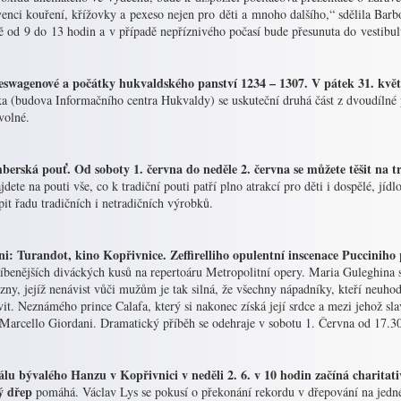
enci kouření, křížovky a pexeso nejen pro děti a mnoho dalšího,“ sdělila Barb
ě od 9 do 13 hodin a v případě nepříznivého počasí bude přesunuta do vestib
swagenové a počátky hukvaldského panství 1234 – 1307. V pátek 31. kvě
ka (budova Informačního centra Hukvaldy) se uskuteční druhá část z dvoudílné
volné.
berská pouť. Od soboty 1. června do neděle 2. června se můžete těšit na 
jdete na pouti vše, co k tradiční pouti patří plno atrakcí pro děti i dospělé, jídl
it řadu tradičních i netradičních výrobků.
ni: Turandot, kino Kopřivnice. Zeffirelliho opulentní inscenace Pucciniho 
íbenějších diváckých kusů na repertoáru Metropolitní opery. Maria Guleghina se 
zny, jejíž nenávist vůči mužům je tak silná, že všechny nápadníky, kteří neuho
it. Neznámého prince Calafa, který si nakonec získá její srdce a mezi jehož sl
 Marcello Giordani. Dramatický příběh se odehraje v sobotu 1. Června od 17.
álu bývalého Hanzu v Kopřivnici v neděli 2. 6. v 10 hodin začíná charitat
ý dřep
pomáhá. Václav Lys se pokusí o překonání rekordu v dřepování na jedn