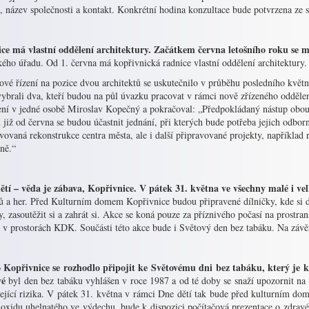
 název společnosti a kontakt. Konkrétní hodina konzultace bude potvrzena ze s
ce má vlastní oddělení architektury. Začátkem června letošního roku se 
ého úřadu. Od 1. června má kopřivnická radnice vlastní oddělení architektury.
ové řízení na pozice dvou architektů se uskutečnilo v průběhu posledního květ
ybrali dva, kteří budou na půl úvazku pracovat v rámci nově zřízeného oddělení
ení v jedné osobě Miroslav Kopečný a pokračoval: „Předpokládaný nástup obou 
již od června se budou účastnit jednání, při kterých bude potřeba jejich odbor
vovaná rekonstrukce centra města, ale i další připravované projekty, napříkla
ně.“
ětí – věda je zábava, Kopřivnice. V pátek 31. května ve všechny malé i vel
ů a her. Před Kulturním domem Kopřivnice budou připravené dílničky, kde si d
, zasoutěžit si a zahrát si. Akce se koná pouze za příznivého počasí na prostr
 v prostorách KDK. Součásti této akce bude i Světový den bez tabáku. Na závěr
 Kopřivnice se rozhodlo připojit ke Světovému dni bez tabáku, který je 
vé
byl den bez tabáku vyhlášen v roce 1987 a od té doby se snaží upozornit na
sející rizika. V pátek 31. května v rámci Dne dětí tak bude před kulturním do
 oxidu uhelnatého ve výdechu, bude k dispozici počítačová prezentace o zdravé