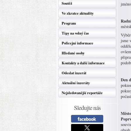
Soutěž
jméno,
Ve zkratce aktuality
Radni
Program
městsk
Tipy na volný čas
Výběr
jsme v
Policejní informace
odděl
ovšem 
Hledané osoby
připra
podob
Kontakty a další informace
Odeslat inzerát
Den d
Aktuální inzeráty
pokus
pokusy
Nejsledovanější reportáže
počasí
Sledujte nás
Město
Popr
souvi
obsah