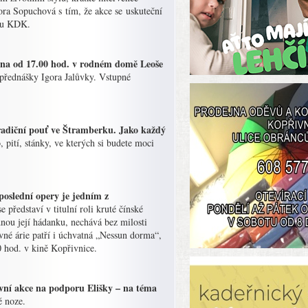
ora Sopuchová s tím, že akce se uskuteční
ulu KDK.
tna od 17.00 hod. v rodném domě Leoše
 přednášky Igora Jalůvky. Vstupné
tradiční pouť ve Štramberku. Jako každý
o, pití, stánky, ve kterých si budete moci
poslední opery je jedním z
představí v titulní roli kruté čínské
dnou její hádanku, nechává bez milosti
avné árie patří i úchvatná „Nessun dorma“,
30 hod. v kině Kopřivnice.
ivní akce na podporu Elišky – na téma
é noze.