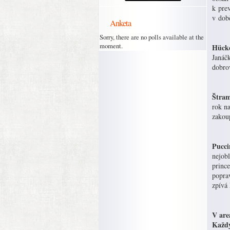
k prev
v dob
Anketa
Sorry, there are no polls available at the
moment.
Hücke
Janáč
dobro
Štram
rok na
zakoup
Pucci
nejobl
prince
poprav
zpívá
V are
Každ