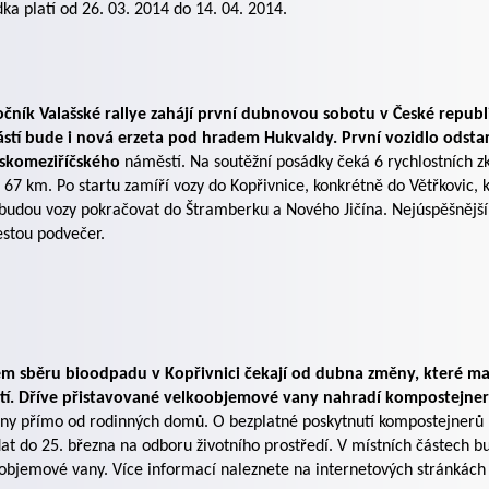
ka platí od 26. 03. 2014 do 14. 04. 2014.
očník Valašské rallye zahájí první dubnovou sobotu v České republi
stí bude i nová erzeta pod hradem Hukvaldy. První vozidlo odstar
šskomeziříčského
náměstí. Na soutěžní posádky čeká 6 rychlostních zk
 67 km. Po startu zamíří vozy do Kopřivnice, konkrétně do Větřkovic, k
budou vozy pokračovat do Štramberku a Nového Jičína. Nejúspěšnější
estou podvečer.
ém sběru bioodpadu v Kopřivnici čekají od dubna změny, které maj
ití. Dříve přistavované velkoobjemové vany nahradí kompostejner
ny přímo od rodinných domů. O bezplatné poskytnutí kompostejnerů
at do 25. března na odboru životního prostředí. V místních částech b
objemové vany. Více informací naleznete na internetových stránkách