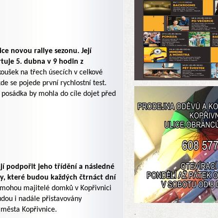
ce novou rallye sezonu. Její
tuje 5. dubna v 9 hodin z
oušek na třech úsecích v celkové
de se pojede první rychlostní test.
 posádka by mohla do cíle dojet před
í podpořit jeho třídění a následné
y, které budou každých čtrnáct dní
 mohou majitelé domků v Kopřivnici
udou i nadále přistavovány
 města Kopřivnice.
.