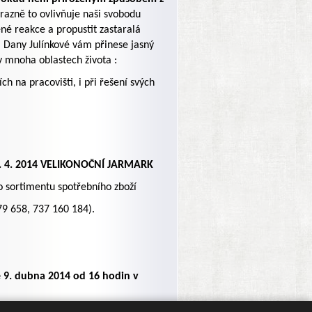
razně to ovlivňuje naši svobodu
né reakce a propustit zastaralá
 Dany Julínkové vám přinese jasný
v mnoha oblastech života :
h na pracovišti, i při řešení svých
17. 4. 2014 VELIKONOČNÍ JARMARK
o sortimentu spotřebního zboží
79 658, 737 160 184).
e 9. dubna 2014 od 16 hodin v