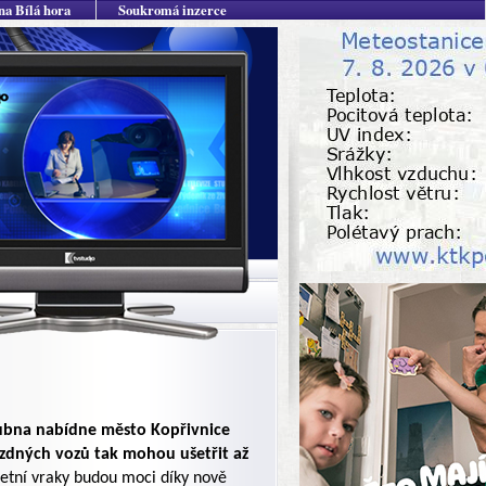
na Bílá hora
Soukromá inzerce
dubna nabídne město Kopřivnice
ízdných vozů tak mohou ušetřit až
letní vraky budou moci díky nově