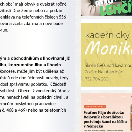
ch obcí mají obvykle dvakrát ročně
íležitosti Dne Země nebo na podzim
enklava na telefonních číslech 556
idována zcela zdarma a nově bude
orun.
kým a obchodníkům s lihovinami již
ihu, konzumního lihu a lihovin.
 koncese, může jim být udělena až
síců ode dne účinnosti novely, tedy
dost správnímu poplatku. K žádosti
obilosti. Obecní živnostenský úřad v
mu nenechávali na poslední chvíli, a
ájemcům poskytnou pracovnice
h č. 468 a 469) nebo na telefonních