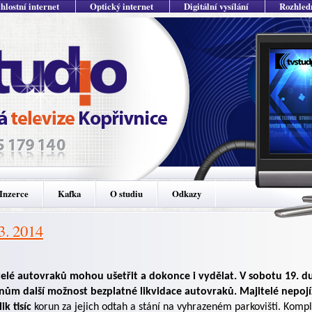
hlostní internet
Optický internet
Digitální vysílání
Rozhled
Inzerce
Kafka
O studiu
Odkazy
 3. 2014
telé autovraků mohou ušetřit a dokonce i vydělat. V sobotu 19. 
nům další možnost bezplatné likvidace autovraků. Majitelé nepoj
ik tisíc
korun za jejich odtah a stání na vyhrazeném parkovišti. Komp