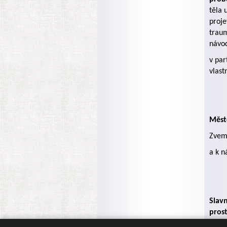
těla 
proje
traum
návod
v par
vlast
Měst
Zveme
a k n
Slav
pros