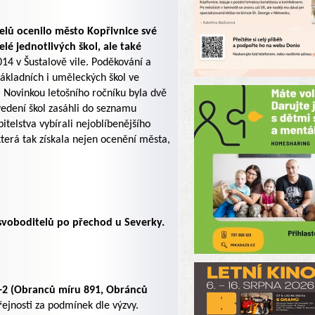
itelů ocenilo město Kopřivnice své
lé jednotlivých škol, ale také
014 v Šustalově vile. Poděkování a
ákladních i uměleckých škol ve
 Novinkou letošního ročníku byla dvě
 vedení škol zasáhli do seznamu
itelstva vybírali nejoblíbenějšího
 která tak získala nejen ocenění města,
svoboditelů po přechod u Severky.
1+2 (Obranců míru 891, Obránců
řejnosti za podmínek dle výzvy.