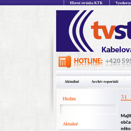
Hlavní stránka KTK
Vysokoryc
Aktuálně
Archív reportáží
31.
Hledání
Maji
Aktuálně
obča
někol