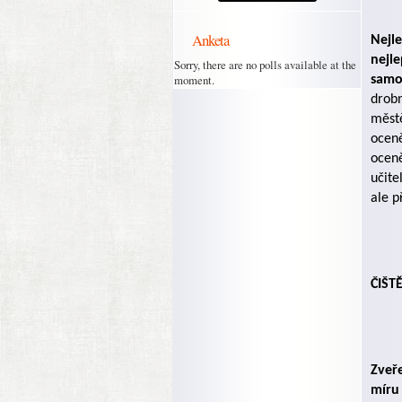
Anketa
Nejle
nejle
Sorry, there are no polls available at the
moment.
samo
drobn
městě
oceně
oceně
učite
ale p
ČIŠT
Zveř
míru