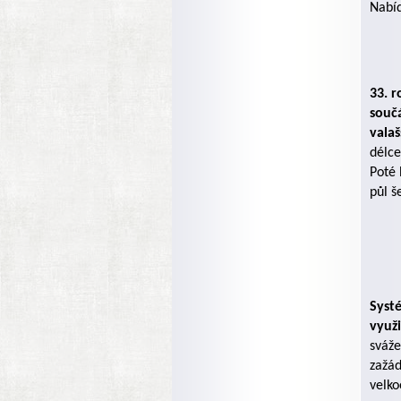
Nabíd
33. r
součá
vala
délce
Poté 
půl š
Syst
využ
sváže
zažád
velko