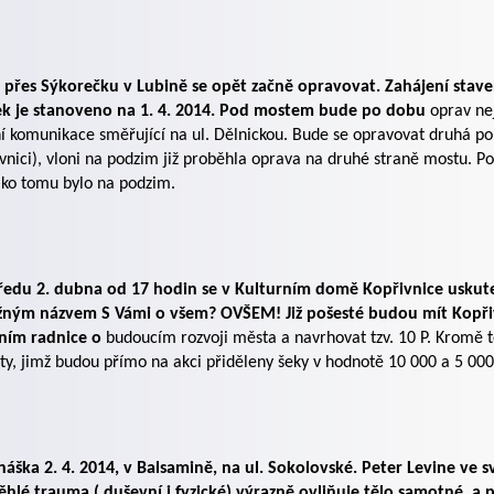
 přes Sýkorečku v Lubině se opět začně opravovat. Zahájení stave
sek je stanoveno na 1. 4. 2014. Pod mostem bude po dobu
oprav ne
í komunikace směřující na ul. Dělnickou. Bude se opravovat druhá pol
vnici), vloni na podzim již proběhla oprava na druhé straně mostu. 
ako tomu bylo na podzim.
tředu 2. dubna od 17 hodin se v Kulturním domě Kopřivnice uskute
ižným názvem S Vámi o všem? OVŠEM! Již pošesté budou mít Kopři
ním radnice o
budoucím rozvoji města a navrhovat tzv. 10 P. Kromě t
ity, jimž budou přímo na akci přiděleny šeky v hodnotě 10 000 a 5 000
áška 2. 4. 2014, v Balsamině, na ul. Sokolovské. Peter Levine ve 
ěhlé trauma ( duševní i fyzické) výrazně ovliňuje tělo samotné, 