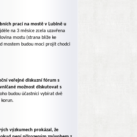
bních prací na mostě v Lubině u
jdéle na 3 měsíce zcela uzavřena
ovina mostu (strana blíže ke
Pod mostem budou moci projít chodci
ční veřejné diskuzní fórum s
vničané možnost diskutovat s
oho budou účastníci vybírat dvě
 korun.
svých výzkumech prokázal, že
a pokud není přirozeným způsobem z