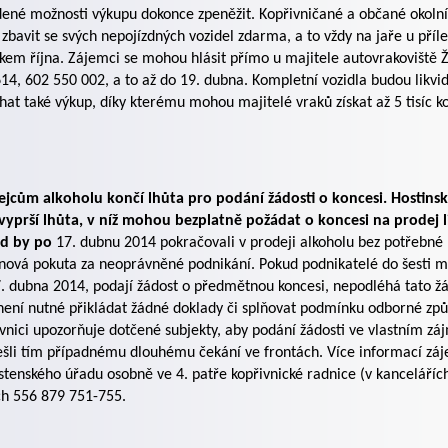
ené možnosti výkupu dokonce zpeněžit. Kopřivničané a občané okolní
 zbavit se svých nepojízdných vozidel zdarma, a to vždy na jaře u př
kem října. Zájemci se mohou hlásit přímo u majitele autovrakoviště Ž
14, 602 550 002, a to až do 19. dubna. Kompletní vozidla budou likv
hat také výkup, díky kterému mohou majitelé vraků získat až 5 tisíc k
ejcům alkoholu končí lhůta pro podání žádosti o koncesi. Hostins
vyprší lhůta, v níž mohou bezplatně požádat o koncesi na prodej l
d by po
17. dubnu 2014 pokračovali v prodeji alkoholu bez potřebné
nová pokuta za neoprávněné podnikání. Pokud podnikatelé do šesti mě
. dubna 2014, podají žádost o předmětnou koncesi, nepodléhá tato žá
není nutné přikládat žádné doklady či splňovat podmínku odborné způs
vnici upozorňuje dotčené subjekty, aby podání žádosti ve vlastním záj
šli tím případnému dlouhému čekání ve frontách. Více informací z
stenského úřadu osobně ve 4. patře kopřivnické radnice (v kanceláříc
ch 556 879 751-755.