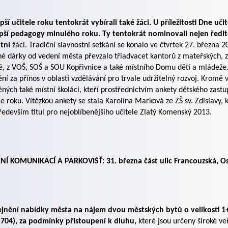
pší učitele roku tentokrát vybírali také žáci. U příležitosti Dne uč
pší pedagogy minulého roku. Ty tentokrát nominovali nejen ředite
tní
žáci. Tradiční slavnostní setkání se konalo ve čtvrtek 27. března 2
é dárky od vedení města převzalo třiadvacet kantorů z mateřských, z
, z VOŠ, SOŠ a SOU Kopřivnice a také místního Domu dětí a mládeže.
ní za přínos v oblasti vzdělávání pro trvale udržitelný rozvoj. Kromě
ných také místní školáci, kteří prostřednictvím ankety dětského zastup
le roku. Vítězkou ankety se stala Karolína Marková ze ZŠ sv. Zdislavy,
ředevším titul pro nejoblíbenějšího učitele Zlatý Komenský 2013.
ĚNÍ KOMUNIKACÍ A PARKOVIŠŤ: 31. března část ulic Francouzská, O
ejnění nabídky města na nájem dvou městských bytů o velikosti 
 704), za podmínky přistoupení k dluhu,
které jsou určeny široké ve