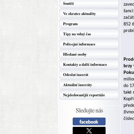
Soutěž
zaved
šanci
Ve zkratce aktuality
začát
Program
852 6
probí
Tipy na volný čas
Policejní informace
Hledané osoby
Prod
Kontakty a další informace
brzy 
Poku
Odeslat inzerát
milio
Aktuální inzeráty
do 17
také 
Nejsledovanější reportáže
Kopři
přede
Sledujte nás
živno
čísle