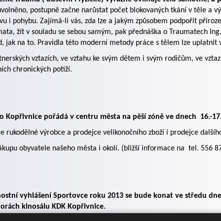
uvolněno, postupně začne narůstat počet blokovaných tkání v těle a vý
vu i pohybu. Zajímá-li vás, zda lze a jakým způsobem podpořit přiroze
ata, žít v souladu se sebou samým, pak přednáška o Traumatech Ing.
, jak na to. Pravidla této moderní metody práce s tělem lze uplatnit 
tnerských vztazích, ve vztahu ke svým dětem i svým rodičům, ve vztazíc
ních chronických potíží.
o Kopřivnice pořádá v centru města na pěší zóně ve dnech 16.-
 rukodělné výrobce a prodejce velikonočního zboží i prodejce dalšíh
ákupu obyvatele našeho města i okolí. (bližší informace na tel. 556 8
nostní vyhlášení Sportovce roku 2013 se bude konat ve středu dn
torách kinosálu KDK Kopřivnice.