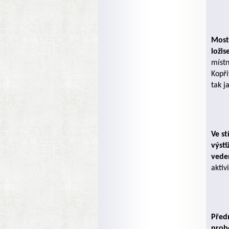
Most
loži
místn
Kopři
tak j
Ve s
výst
vede
aktiv
Předn
prob