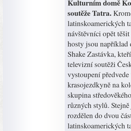
Kulturním domě Kopř
soutěže Tatra.
Kromě 
latinskoamerických 
návštěvníci opět těš
hosty jsou například
Shake Zastávka, kteř
televizní soutěži Čes
vystoupení předvede 
krasojezdkyně na kol
skupina středověkého
různých stylů. Stejn
rozdělen do dvou část
latinskoamerických t