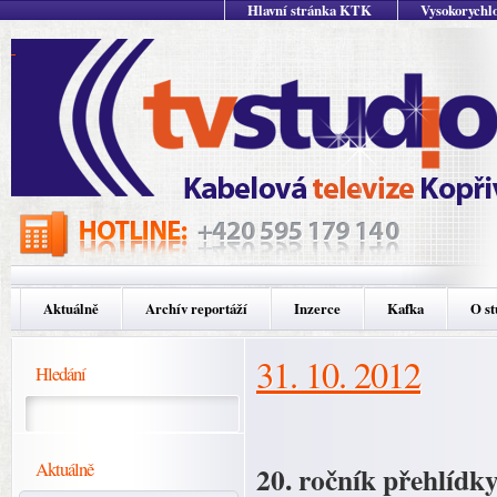
Hlavní stránka KTK
Vysokorychlo
Aktuálně
Archív reportáží
Inzerce
Kafka
O st
31. 10. 2012
Hledání
Aktuálně
20. ročník přehlíd