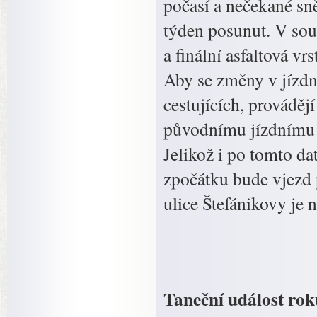
počasí a nečekané sn
týden posunut. V sou
a finální asfaltová v
Aby se změny v jízdn
cestujících, prováděj
původnímu jízdnímu ř
Jelikož i po tomto d
zpočátku bude vjezd 
ulice Štefánikovy je 
Taneční událost roku