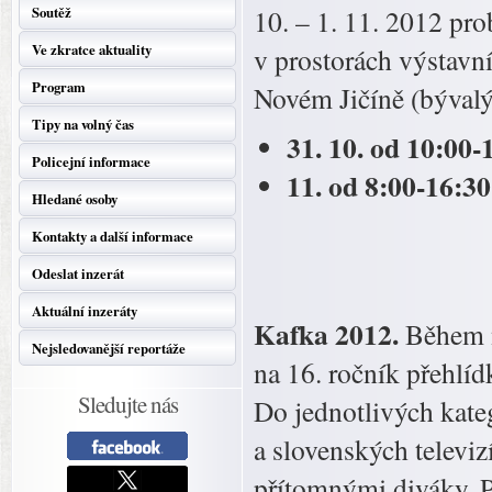
Soutěž
10. – 1. 11. 2012 pro
Ve zkratce aktuality
v prostorách výstavn
Program
Novém Jičíně (býval
Tipy na volný čas
31. 10. od 10:00-
Policejní informace
11. od 8:00-16:30
Hledané osoby
Kontakty a další informace
Odeslat inzerát
Aktuální inzeráty
Kafka 2012.
Během n
Nejsledovanější reportáže
na 16. ročník přehlíd
Sledujte nás
Do jednotlivých kate
a slovenských televi
přítomnými diváky. Pr