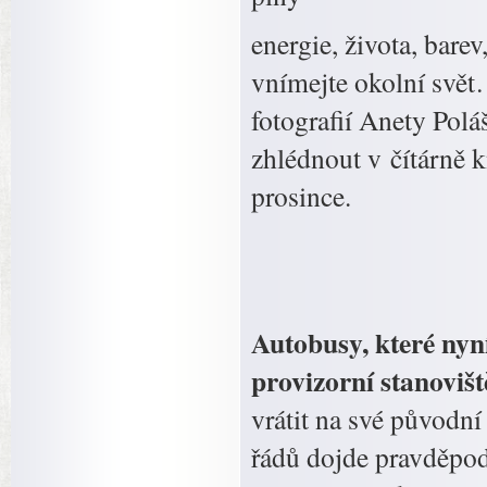
energie, života, bare
vnímejte okolní svě
fotografií Anety Pol
zhlédnout v čítárně 
prosince.
Autobusy, které nyní
provizorní stanoviš
vrátit na své původní
řádů dojde pravděpod