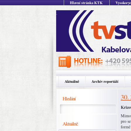
Hlavní stránka KTK
Vysokoryc
Aktuálně
Archív reportáží
30.
Hledání
Krizo
Mimoř
pro s
Aktuálně
form