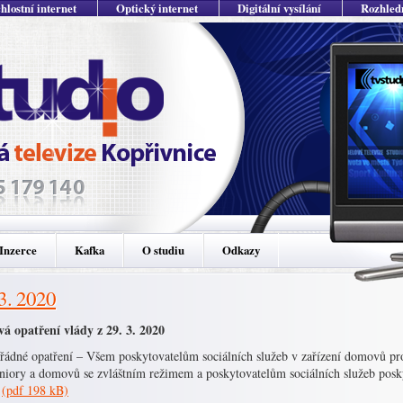
hlostní internet
Optický internet
Digitální vysílání
Rozhled
Inzerce
Kafka
O studiu
Odkazy
 3. 2020
vá opatření vlády z 29. 3. 2020
ádné opatření – Všem poskytovatelům sociálních služeb v zařízení domovů pr
eniory a domovů se zvláštním režimem a poskytovatelům sociálních služeb posk
ě
(pdf 198 kB)