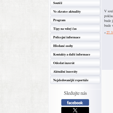
Soutěž
V soul
Ve zkratce aktuality
pokla
Program
bude 
bude v
Tipy na volný čas
«
27. 3
Policejní informace
Hledané osoby
Kontakty a další informace
Odeslat inzerát
Aktuální inzeráty
Nejsledovanější reportáže
Sledujte nás