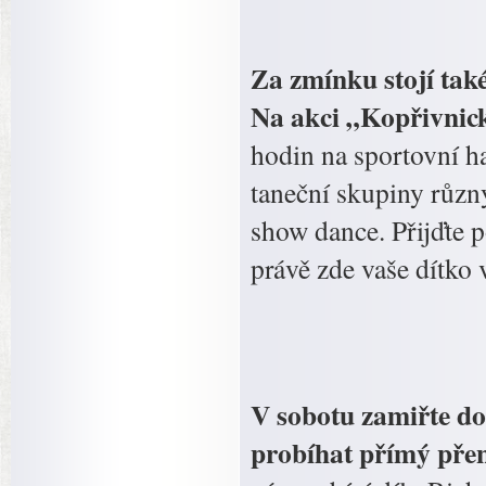
Za zmínku stojí tak
Na akci „Kopřivnic
hodin na sportovní h
taneční skupiny různý
show dance. Přijďte p
právě zde vaše dítko 
V sobotu zamiřte do
probíhat přímý pře