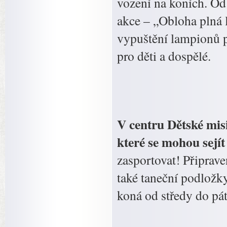
vození na koních. Od
akce – „Obloha plná 
vypuštění lampionů p
pro děti a dospělé.
V centru Dětské misi
které se mohou sejí
zasportovat! Připrav
také taneční podložk
koná od středy do pá