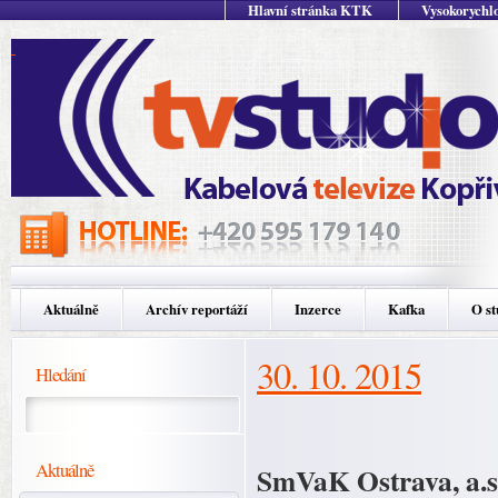
Hlavní stránka KTK
Vysokorychlo
Aktuálně
Archív reportáží
Inzerce
Kafka
O st
30. 10. 2015
Hledání
Aktuálně
SmVaK Ostrava, a.s