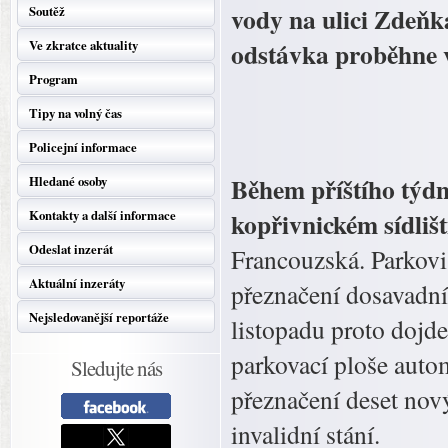
vody na ulici Zdeňk
Soutěž
odstávka proběhne v
Ve zkratce aktuality
Program
Tipy na volný čas
Policejní informace
Během příštího týdn
Hledané osoby
kopřivnickém sídlišt
Kontakty a další informace
Odeslat inzerát
Francouzská. Parkovi
Aktuální inzeráty
přeznačení dosavadní
Nejsledovanější reportáže
listopadu proto dojd
parkovací ploše auto
Sledujte nás
přeznačení deset nov
invalidní stání.