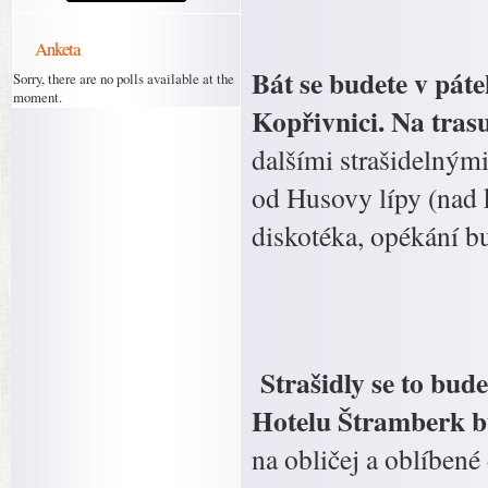
Anketa
Bát se budete v pát
Sorry, there are no polls available at the
moment.
Kopřivnici. Na tras
dalšími strašidelným
od Husovy lípy (nad k
diskotéka, opékání bu
Strašidly se to bud
Hotelu Štramberk b
na obličej a oblíbené