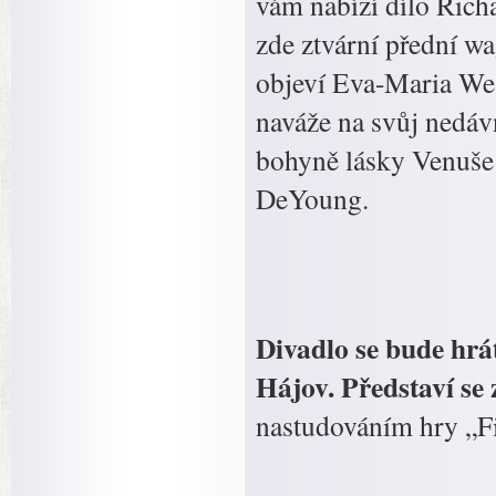
vám nabízí dílo Rich
zde ztvární přední w
objeví Eva-Maria West
naváže na svůj nedávn
bohyně lásky Venuše 
DeYoung.
Divadlo se bude hrá
Hájov. Představí se
nastudováním hry „F