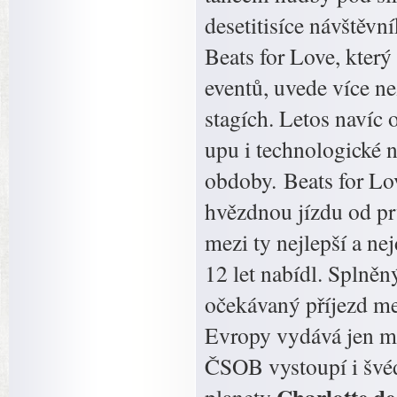
desetitisíce návštěvn
Beats for Love, kter
eventů, uvede více ne
stagích. Letos navíc
upu i technologické n
obdoby. Beats for Love
hvězdnou jízdu od pr
mezi ty nejlepší a ne
12 let nabídl. Splně
očekávaný příjezd me
Evropy vydává jen m
ČSOB vystoupí i švé