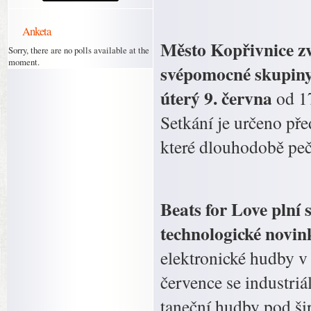
Anketa
Město Kopřivnice zv
Sorry, there are no polls available at the
moment.
svépomocné skupiny 
úterý 9. června
od 17
Setkání je určeno př
které dlouhodobě peču
Beats for Love plní 
technologické novink
elektronické hudby v 
července se industri
taneční hudby pod ši