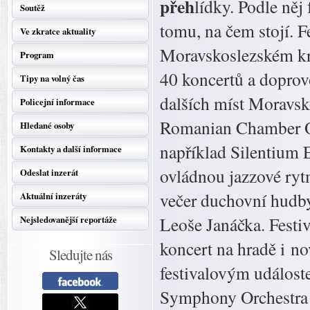
přeh
lídky. Podle něj
Soutěž
tomu, na čem stojí. F
Ve zkratce aktuality
Moravskoslezském kra
Program
40 koncertů a doprov
Tipy na volný čas
dalších míst Moravsk
Policejní informace
Romanian Chamber Or
Hledané osoby
například Silentium 
Kontakty a další informace
ovládnou jazzové ryt
Odeslat inzerát
večer duchovní hudby
Aktuální inzeráty
Leoše Janáčka. Festiv
Nejsledovanější reportáže
koncert na hradě i n
Sledujte nás
festivalovým událost
Symphony Orchestra