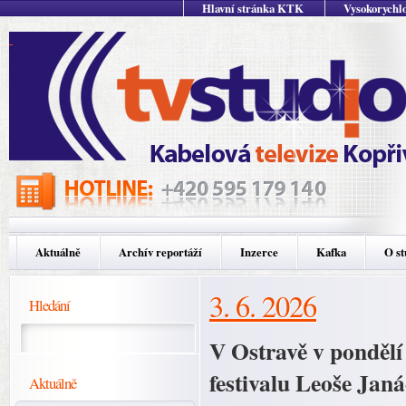
Hlavní stránka KTK
Vysokorychlo
Aktuálně
Archív reportáží
Inzerce
Kafka
O st
3. 6. 2026
Hledání
V Ostravě v pondělí
festivalu Leoše Janá
Aktuálně