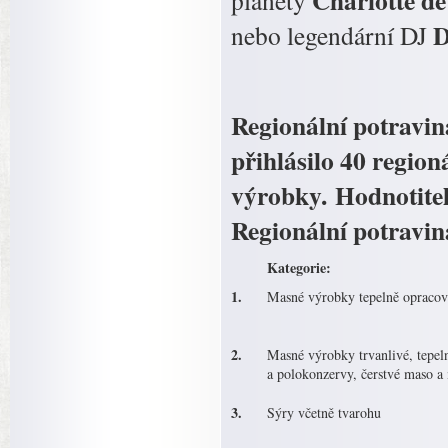
Charlotte de
planety
D
nebo legendární DJ
Regionální potravin
přihlásilo 40 regio
výrobky. Hodnotitel
Regionální potravin
Kategorie:
1.
Masné výrobky tepelně opraco
2.
Masné výrobky trvanlivé, tepel
a polokonzervy, čerstvé maso a
3.
Sýry včetně tvarohu