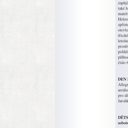
zapůjč
také 
mateř
Hrůzo
zpříst
otevře
třicát
letošn
prost
polikl
půlho
číslo 
DEN D
Alleg
areál
pro dě
Jaroňk
DĚTSK
sobot