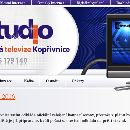
hlostní internet
Optický internet
Digitální vysílání
Rozhled
Inzerce
Kafka
O studiu
Odkazy
. 2016
vnice zatím odkládá oficiální zahájení koupací sezóny, přestože v plánu by
liště je již připraveno, kvůli počasí se otevření odkládá na příští víkend.