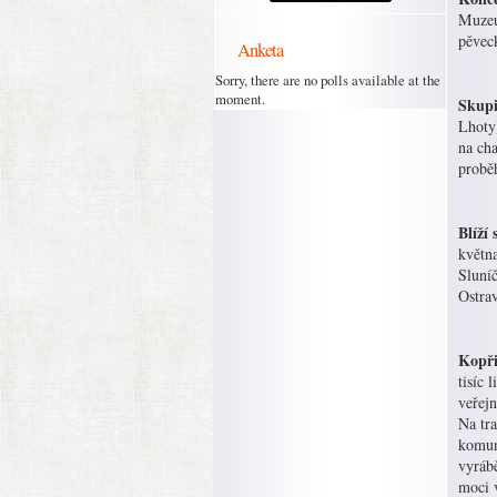
Muzeu 
pěvec
Anketa
Sorry, there are no polls available at the
moment.
Skupi
Lhoty)
na ch
probě
Blíží
května
Sluníč
Ostrav
Kopři
tisíc 
veřejn
Na tra
komuná
vyráb
moci v