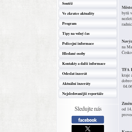
Soutěž
Město
bytů 
Ve zkratce aktuality
nezlet
Program
radnic
Tipy na volný čas
Novým
Policejní informace
na Ma
Česko-
Hledané osoby
Kontakty a další informace
TFA F
Odeslat inzerát
kraje 
dobrov
Aktuální inzeráty
04.06
Nejsledovanější reportáže
Změna
Sledujte nás
od 14
proved
Konce