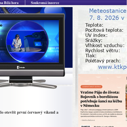
na Bílá hora
Soukromá inzerce
lo otevřít první červnový víkend a