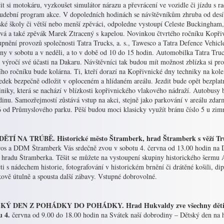
it si motokáru, vyzkoušet simulátor nárazu a převrácení ve vozidle či jízdu s
hudební program akce. V dopoledních hodinách se návštěvníkům zhruba od desíti
ské školy či větší nebo menší zpěváci, odpoledne vystoupí Celeste Buckingham,
vá a také zpěvák Marek Ztracený s kapelou. Novinkou čtvrtého ročníku Kopři
upnění provozů společnosti Tatra Trucks, a. s., Tawesco a Tatra Defence Vehic
ny v sobotu a v neděli, a to v době od 10 do 15 hodin. Automobilka Tatra Truck
é výročí své účasti na Dakaru. Návštěvníci tak budou mít možnost zblízka si pr
ího ročníku bude kolárna. Ti, kteří dorazí na Kopřivnické dny techniky na kol
ředek bezpečně odložit v oploceném a hlídaném areálu. Jezdit bude opět bezpla
iniky, která se nachází v blízkosti kopřivnického vlakového nádraží. Autobusy
dinu. Samozřejmostí zůstává vstup na akci, stejně jako parkování v areálu zd
6 od Průmyslového parku. Pěší budou moci klasicky využít bránu číslo 5 u zim
ĚTÍ NA TRÚBĚ. Historické město Štramberk, hrad Štramberk s věží Trú
ros a DDM Štramberk Vás srdečně zvou v sobotu 4. června od 13.00 hodin na De
u hradu Štramberka. Těšit se můžete na vystoupení skupiny historického šermu 
ti s nádechem historie, fotografování v historickém brnění či drátěné košili, di
ově útulně a spousta další zábavy. Vstupné dobrovolné.
Ý DEN Z POHÁDKY DO POHÁDKY. Hrad Hukvaldy zve všechny děti i jej
u 4.
června od 9.00 do 18.00 hodin na Svátek naší dobrodiny – Dětský den na 