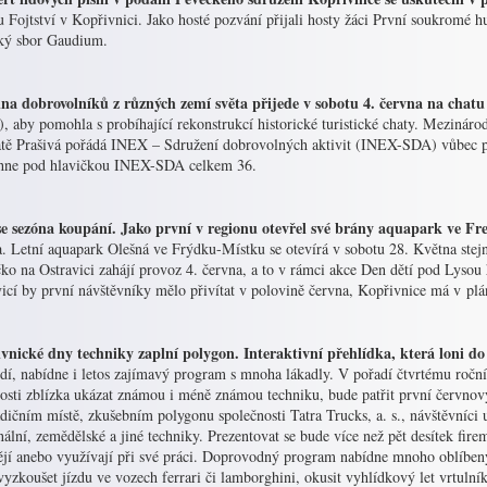
Fojtství v Kopřivnici. Jako hosté pozvání přijali hosty žáci První soukromé h
ký sbor Gaudium.
na dobrovolníků z různých zemí světa přijede v sobotu 4. června na chatu
, aby pomohla s probíhající rekonstrukcí historické turistické chaty. Mezinár
atě Prašivá pořádá INEX – Sdružení dobrovolných aktivit (INEX-SDA) vůbec po
hne pod hlavičkou INEX-SDA celkem 36.
 se sezóna koupání. Jako první v regionu otevřel své brány aquapark ve F
. Letní aquapark Olešná ve Frýdku-Místku se otevírá v sobotu 28. Května stejn
ko na Ostravici zahájí provoz 4. června, a to v rámci akce Den dětí pod Lysou
icí by první návštěvníky mělo přivítat v polovině června, Kopřivnice má v pl
vnické dny techniky zaplní polygon. Interaktivní přehlídka, která loni d
lidí, nabídne i letos zajímavý program s mnoha lákadly. V pořadí čtvrtému ročník
osti zblízka ukázat známou i méně známou techniku, bude patřit první červnový
dičním místě, zkušebním polygonu společnosti Tatra Trucks, a. s., návštěvníci 
lní, zemědělské a jiné techniky. Prezentovat se bude více než pět desítek firem
ějí anebo využívají při své práci. Doprovodný program nabídne mnoho oblíbený
yzkoušet jízdu ve vozech ferrari či lamborghini, okusit vyhlídkový let vrtuln