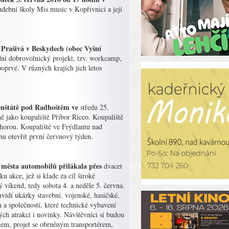
udební školy Mis music v Kopřivnici a její
 Prašivá v Beskydech (obec Vyšní
odní dobrovolnický projekt, tzv. workcamp,
prvé. V různých krajích jich letos
renštátě pod Radhoštěm ve
středu 25.
ě jako koupaliště Příbor Ricco. Koupaliště
 horou. Koupaliště ve Frýdlantu nad
ánu otevřít první červnový týden.
o města automobilů přilákala přes
dvacet
u akce, jež si klade za cíl široké
 víkend, tedy sobota 4. a neděle 5. června.
uvidí ukázky stavební, vojenské, hasičské,
 a společností, které technické vybavení
ch atrakcí i novinky. Návštěvníci si budou
íkem, projet se obrněným transportérem,