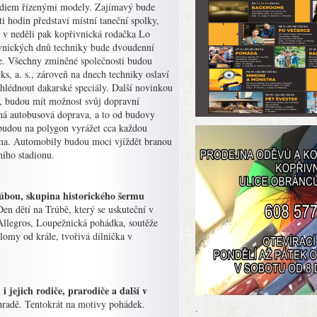
 radiem řízenými modely. Zajímavý bude
 hodin představí místní taneční spolky,
 v neděli pak kopřivnická rodačka Lo
vnických dnů techniky bude dvoudenní
le. Všechny zmíněné společnosti budou
s, a. s., zároveň na dnech techniky oslaví
ohlédnout dakarské speciály. Další novinkou
e, budou mít možnost svůj dopravní
tná autobusová doprava, a to od budovy
 budou na polygon vyrážet cca každou
arma. Automobily budou moci vjíždět branou
ního stadionu.
bou, skupina historického šermu
n dětí na Trúbě, který se uskuteční v
Allegros, Loupežnická pohádka, soutěže
plomy od krále, tvořivá dílnička v
ich rodiče, prarodiče a další v
hradě. Tentokrát na motivy pohádek.
.