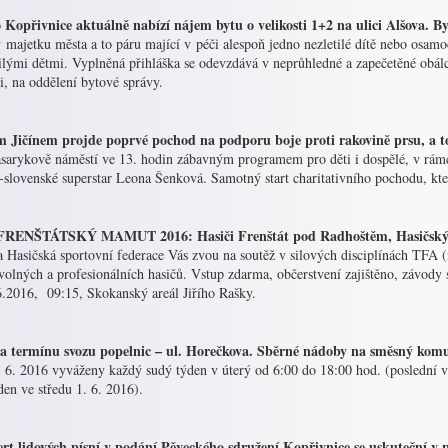
 Kopřivnice aktuálně nabízí nájem bytu o velikosti 1+2 na ulici Alšova. 
v majetku města a to páru mající v péči alespoň jedno nezletilé dítě nebo osa
ilými dětmi. Vyplněná přihláška se odevzdává v neprůhledné a zapečetěné obál
i, na oddělení bytové správy.
 Jičínem projde poprvé pochod na podporu boje proti rakovině prsu, a to
sarykově náměstí ve 13. hodin zábavným programem pro děti i dospělé, v rámci
slovenské superstar Leona Šenková. Samotný start charitativního pochodu, kte
RENŠTÁTSKÝ MAMUT 2016: Hasiči Frenštát pod Radhoštěm, Hasičský z
a Hasičská sportovní federace Vás zvou na soutěž v silových disciplínách TFA (n
olných a profesionálních hasičů. Vstup zdarma, občerstvení zajištěno, závody 
.2016, 09:15, Skokanský areál Jiřího Rašky.
 termínu svozu popelnic – ul. Horečkova. Sběrné nádoby na směsný kom
. 6. 2016 vyváženy každý sudý týden v úterý od 6:00 do 18:00 hod. (poslední
en ve středu 1. 6. 2016).
rt lidových písní v podání Pěveckého sdružení Kopřivnice se uskuteční v 