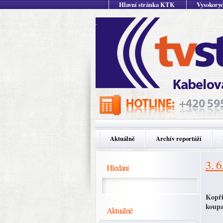
Hlavní stránka KTK
Vysokoryc
Aktuálně
Archív reportáží
3. 6
Hledání
Kopři
koupa
Aktuálně