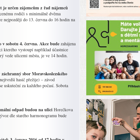
Byt je určen zájemcům z řad nájemců
mocenému rodiči s minimálně dvěma
ce nejpozději do 13. června do 16 hodin na
 v sobotu 4. června. Akce bude
zahájena
 kterého vystoupí například účastnice
rý vede ulicemi města, je ve 14 hodin.
áchranný sbor Moravskoslezského
ejtvrdší hasič přežije) – závod
se uskuteční za každého počasí. Sobota
unální odpad budou na ulici
Horečkova
 vývoz dle starého harmonogramu bude
pátek 3. června 2016 od 17 hodin v