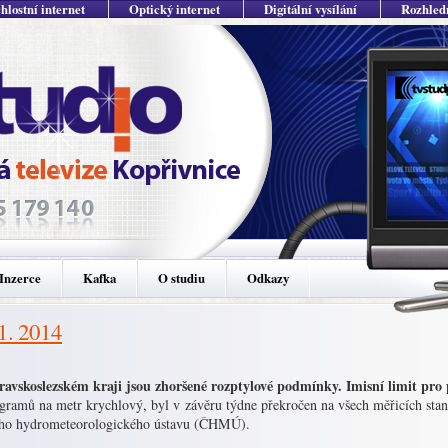
hlostní internet
Optický internet
Digitální vysílání
Rozhled
Inzerce
Kafka
O studiu
Odkazy
11. 2014
avskoslezském kraji jsou zhoršené rozptylové podmínky. Imisní limit pro 
gramů na metr krychlový, byl v závěru týdne překročen na všech měřicích stani
ho hydrometeorolo­gického ústavu (ČHMÚ).