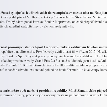
tížnosti týkající se letošních voleb do zastupitelstev měst a obcí na Novoji
, který podal pisatel M. Bajer, se týká průběhu voleb ve Štramberku. V předmě
vání. Druhý návrh podal Jaroslav Bonk z Kopřivnice, ohledně přepočítávání hl
jících zasedání zastupitelstev by ale nemusely mít vliv.
čnost provozující stanice Sport1 a Sport2, získala exkluzívní tříletou sml
 republice a na Slovensku. První závody uvidí diváci již v březnu 2015. Na z
amy Sport1 a Sport2 vysílat přímé přenosy všech závodů a kvalifikací F1 v le
í také doprovodné závody Grand Prix 2 a 3 a součástí dohody jsou i exkluzívn
ndy Formule 1“. Kromě přímých přenosů v HD kvalitě nabídnou programy divá
tů z daného závodu, exkluzivní pohled do boxů Formule 1 a živé vstupy komen
ce naše město opět navštíví prezident republiky Miloš Zeman. Jeho příjezd
ve zamíří do Tatry, poté se sejde s občany města na půlhodinové diskuzi v kul