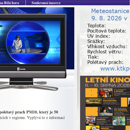
na Bílá hora
Soukromá inzerce
polétavý prach PM10, který je 50
cích v regionu. Vyplývá to z informací