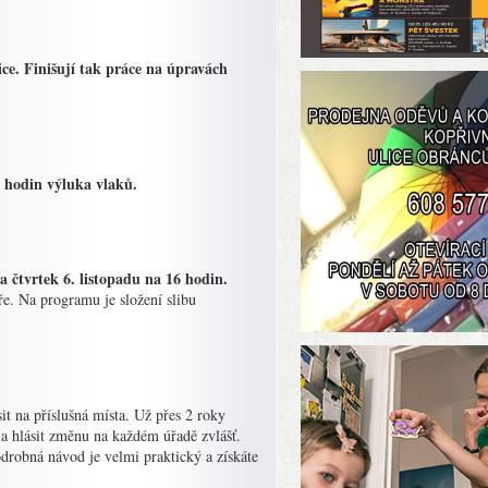
ce. Finišují tak práce na úpravách
 hodin výluka vlaků.
na čtvrtek 6. listopadu na 16 hodin.
tře. Na programu je složení slibu
t na příslušná místa. Už přes 2 roky
y a hlásit změnu na každém úřadě zvlášť.
odrobná návod je velmi praktický a získáte