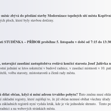
 měsíc zbývá do předání stavby Modernizace tepelných sítí města Kopřivni
ých ploch, které byly stavbou dotčeny.
ati STUDÉNKA – PŘÍBOR proběhne 5. listopadu v době od 7:15 do 13:30
, ustavující zasedání zastupitelstva svolává končící starosta Josef Jalůvka 
stní jednání se letos uskuteční v budově radnice, v zasedací místnosti v 10. pa
itelů, volba starosty, místostarostů a členů rady města.
 dělat občan, když si mění adresu trvalého pobytu? T
uto změnu musí ohlási
í základní registry, které zajišťují to, že již občan nemusí obíhat všechny úřad
 základních registrů nyní vydala leták, kde je vše jednoduše shrnuto. Tento p
 radnici a na webových stránkách města.