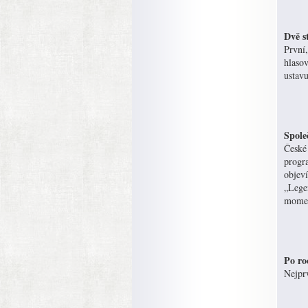
Dvě s
První
hlaso
ustavu
Spole
České
progr
objev
„Lege
momen
Po ro
Nejpr