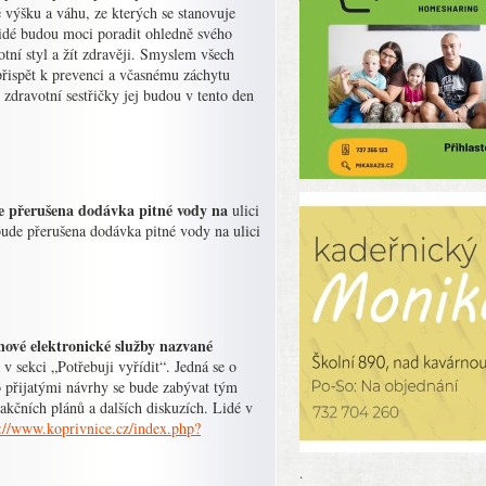
 výšku a váhu, ze kterých se stanovuje
idé budou moci poradit ohledně svého
tní styl a žít zdravěji. Smyslem všech
 přispět k prevenci a včasnému záchytu
dravotní sestřičky jej budou v tento den
de přerušena dodávka pitné vody na
ulici
bude přerušena dodávka pitné vody na ulici
ové elektronické služby nazvané
 sekci „Potřebuji vyřídit“. Jedná se o
o přijatými návrhy se bude zabývat tým
akčních plánů a dalších diskuzích. Lidé v
s://www.koprivnice.cz/index.php?
.