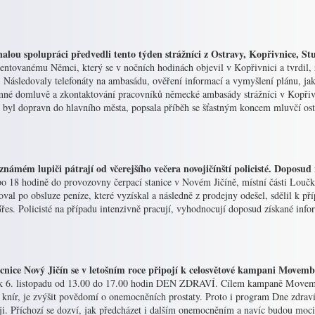
alou spolupráci předvedli tento týden strážníci z Ostravy, Kopřivnice, S
entovanému Němci, který se v nočních hodinách objevil v Kopřivnici a tvrdil, 
 Následovaly telefonáty na ambasádu, ověření informací a vymyšlení plánu, jak 
mné domluvě a zkontaktování pracovníků německé ambasády strážníci v Kopřivn
 byl dopravn do hlavního města, popsala příběh se šťastným koncem mluvčí ost
známém lupiči pátrají od včerejšího večera novojičínští policisté. Doposud
po 18 hodině do provozovny čerpací stanice v Novém Jičíně, místní části Loučk
val po obsluze peníze, které vyzískal a následně z prodejny odešel, sdělil k př
řes. Policisté na případu intenzivně pracují, vyhodnocují doposud získané info
nice Nový Jičín se v letošním roce připojí k celosvětové kampani Movember
ek 6. listopadu od 13.00 do 17.00 hodin DEN ZDRAVÍ. Cílem kampaně Movembe
t knír, je zvýšit povědomí o onemocněních prostaty. Proto i program Dne zdrav
ji. Příchozí se dozví, jak předcházet i dalším onemocněním a navíc budou moci