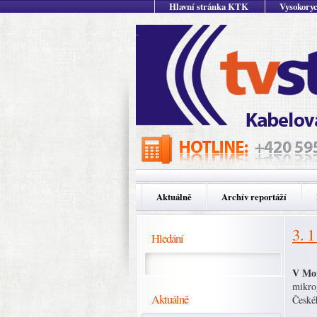
Hlavní stránka KTK
Vysokoryc
Aktuálně
Archív reportáží
3. 
Hledání
V Mor
mikro
Aktuálně
České