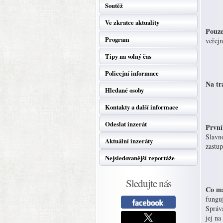
Soutěž
Ve zkratce aktuality
Pouze
Program
veřejn
Tipy na volný čas
Policejní informace
Na tr
Hledané osoby
Kontakty a další informace
Odeslat inzerát
První
Slavno
Aktuální inzeráty
zastup
Nejsledovanější reportáže
Sledujte nás
Co má
funguj
Správa
jej na