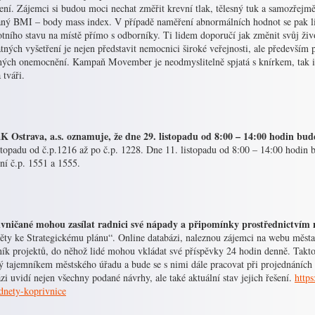
ení. Zájemci si budou moci nechat změřit krevní tlak, tělesný tuk a samozřejmě
aný BMI – body mass index. V případě naměření abnormálních hodnot se pak l
tního stavu na místě přímo s odborníky. Ti lidem doporučí jak změnit svůj živo
tných vyšetření je nejen představit nemocnici široké veřejnosti, ale především
ných onemocnění. Kampaň Movember je neodmyslitelně spjatá s knírkem, tak i z
 tváři.
 Ostrava, a.s. oznamuje, že dne 29. listopadu od 8:00 – 14:00 hodin bu
stopadu od č.p.1216 až po č.p. 1228. Dne 11. listopadu od 8:00 – 14:00 hodin 
ní č.p. 1551 a 1555.
vničané mohou zasílat radnici své nápady a připomínky prostřednictvím n
ty ke Strategickému plánu“. Online databázi, naleznou zájemci na webu města v
ník projektů, do něhož lidé mohou vkládat své příspěvky 24 hodin denně. Takt
 tajemníkem městského úřadu a bude se s nimi dále pracovat při projednáních 
zi uvidí nejen všechny podané návrhy, ale také aktuální stav jejich řešení.
http
dnety-koprivnice