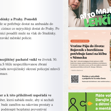
tudénky a Prahy. Pomohli
že se potřebuje dostat na ambasádu do
cizince co nejrychleji dostat do Prahy. Po
ici posadili muže na vlak do Studénky.
ravské městské policie.
 nezjištěný pachatel vnikl ve
čtvrtek 30.
a.S blíže nespecifikovanou zbraní
ípadu novojičínský okresní policejní mluvčí
rmace.
 a k této příležitosti uspořádá ve
r, která nabádá muže, aby si nechali
í bude zaměřen na rakovinu prostaty a
 podstoupit bezplatná preventivní