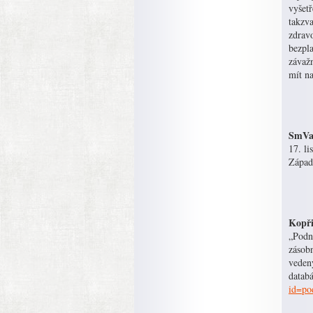
vyšetř
takzv
zdravo
bezpla
závaž
mít na
SmVaK
17. li
Západ
Kopři
„Podně
zásob
vedený
databá
id=po