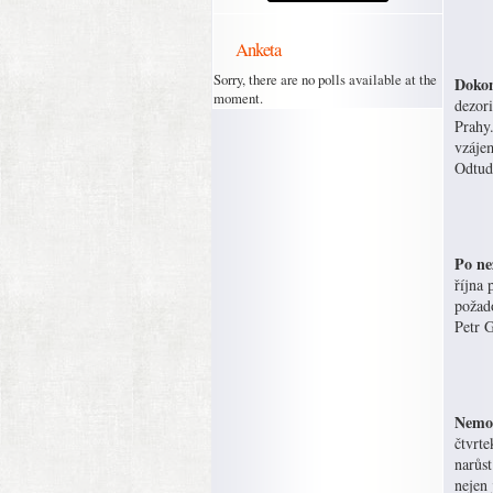
Anketa
Sorry, there are no polls available at the
Dokon
moment.
dezori
Prahy.
vzáje
Odtud
Po ne
října 
požado
Petr G
Nemoc
čtvrt
narůs
nejen 