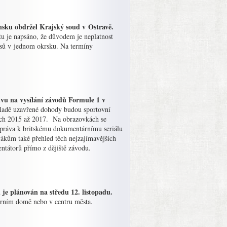
čínsku obdržel Krajský soud v Ostravě.
tu je napsáno, že důvodem je neplatnost
asů v jednom okrsku. Na termíny
ouvu na vysílání závodů Formule 1 v
ákladě uzavřené dohody budou sportovní
tech 2015 až 2017. Na obrazovkách se
í práva k britskému dokumentárnímu seriálu
kům také přehled těch nejzajímavějších
tátorů přímo z dějiště závodu.
 je plánován na středu 12. listopadu.
turním domě nebo v centru města.