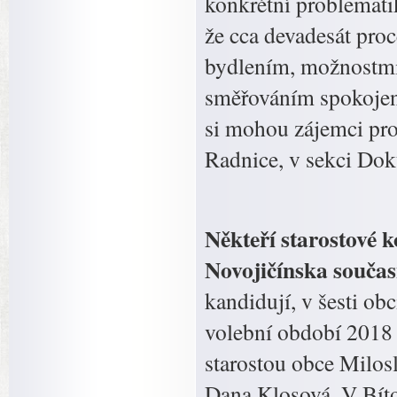
konkrétní problemati
že cca devadesát proc
bydlením, možnostmi 
směřováním spokojeno
si mohou zájemci pr
Radnice, v sekci Do
Někteří starostové k
Novojičínska současn
kandidují, v šesti ob
volební období 2018 
starostou obce Milos
Dana Klosová. V Bítov