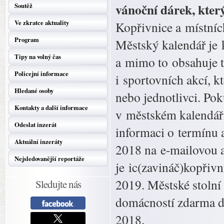
vánoční dárek, který
Soutěž
Ve zkratce aktuality
Kopřivnice a místníc
Program
Městský kalendář je
Tipy na volný čas
a mimo to obsahuje t
Policejní informace
i sportovních akcí, k
Hledané osoby
nebo jednotlivci. Pok
Kontakty a další informace
v městském kalendáři
Odeslat inzerát
informaci o termínu a
Aktuální inzeráty
2018 na e-mailovou a
Nejsledovanější reportáže
je ic(zavináč)kopřivn
2019. Městské stolní
Sledujte nás
domácností zdarma d
2018.