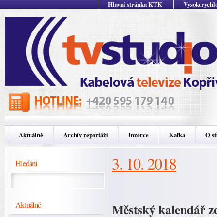
Hlavní stránka KTK
Vysokorychlo
Aktuálně
Archív reportáží
Inzerce
Kafka
O st
3. 10. 2018
Hledání
Aktuálně
Městský kalendář zd