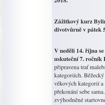
2018.
Zážitkový kurz Byli
divotvůrně v pátek 5
V neděli 14. října s
uskuteční 7. ročník K
připravena trať male
kategoriích. Běžecký 
věkových kategorií a p
překonání sebe sama. 
zvýhodněné startovn