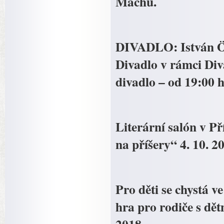
Machů.
DIVADLO: István Örk
Divadlo v rámci Div
divadlo – od 19:00 
Literární salón v 
na příšery“ 4. 10. 2
Pro děti se chystá 
hra pro rodiče s dět