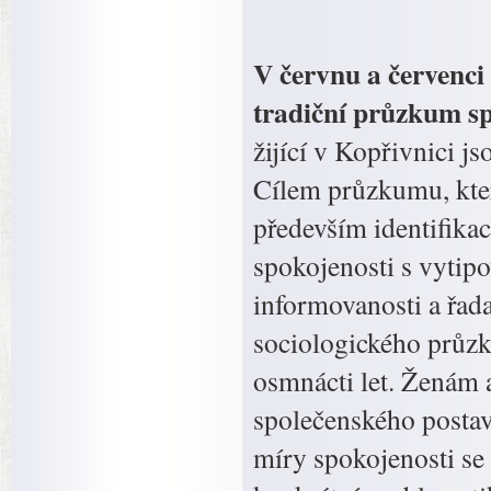
V červnu a červenci 
tradiční průzkum sp
žijící v Kopřivnici j
Cílem průzkumu, kter
především identifika
spokojenosti s vytipo
informovanosti a řada
sociologického průzk
osmnácti let. Ženám 
společenského postav
míry spokojenosti se 