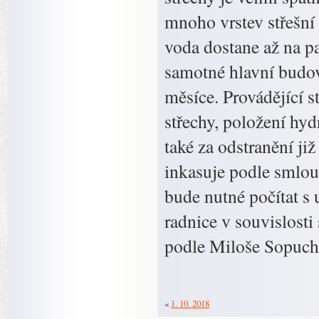
mnoho vrstev střešní 
voda dostane až na p
samotné hlavní budovy
měsíce. Provádějící s
střechy, položení hyd
také za odstranění j
inkasuje podle smlo
bude nutné počítat s
radnice v souvislosti
podle Miloše Sopucha
«
1. 10. 2018