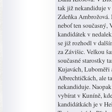
tak již nekandiduje 
Zdeňka Ambrožová. N
neboť ten současný, V
kandidátek v nedalek
se již rozhodl v dal
za Závišic. Velkou ša
současné starostky t
Kujavách, Luboměři a
Albrechtičkách, ale t
nekandiduje. Naopak 
vybírat v Kuníně, kde 
kandidátkách je v He