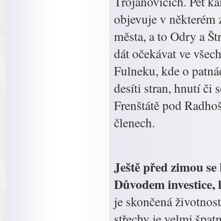
Trojanovicích. Pět kan
objevuje v některém 
města, a to Odry a Š
dát očekávat ve všech
Fulneku, kde o patnác
desíti stran, hnutí či
Frenštátě pod Radhoš
členech.
Ještě před zimou se
Důvodem investice, 
je skončená životnos
střechy je velmi špat