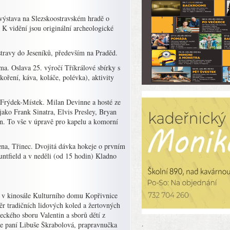
 výstava na Slezskoostravském hradě o
K vidění jsou originální archeologické
travy do Jeseníků, především na Praděd.
a. Oslava 25. výročí Tříkrálové sbírky s
ení, káva, koláče, polévka), aktivity
Frýdek-Místek. Milan Devinne a hosté ze
ako Frank Sinatra, Elvis Presley, Bryan
. To vše v úpravě pro kapelu a komorní
ena, Třinec. Dvojitá dávka hokeje o prvním
ntfield a v neděli (od 15 hodin) Kladno
e v kinosále Kulturního domu Kopřivnice
běr tradičních lidových koled a žertovných
eckého sboru Valentin a sborů dětí z
.
 je paní Libuše Škrabolová, prapravnučka