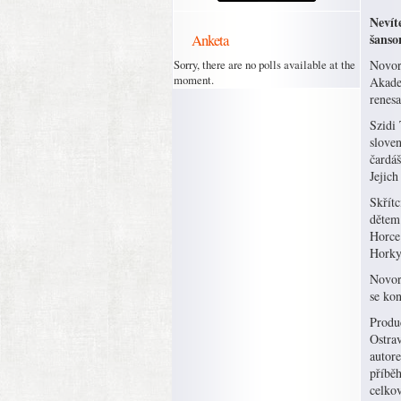
Nevít
Anketa
šanso
Sorry, there are no polls available at the
Novoro
moment.
Akade
renesa
Szidi
sloven
čardáš
Jejich
Skřít
dětem 
Horce
Horky
Novor
se kon
Produ
Ostra
autor
příbě
celkov