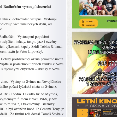
pod Radhoštěm vystoupí slovenská
e Fulnek, dobrovolné vstupné. Vystoupí
bjevuje více uměleckých stylů, od
e.
 Radhoštěm. Vystoupení populární
slyšíte i balady, tango, jazz i ozvěny
ačních výkonech kapely Szidi Tobias & band.
orem textů je Peter Lipovský.
. Dětský prohlídkový okruh primárně určen
Přijďte si poslechnout příběh zámku v Nové
 s tajemnými obyvateli – skřítky z Nové
Svinec. Výstup na Svinec na Novojičínsku
tného počasí lyžařská chata na Svinci).
od 18:30 hodin. Divadlo Jiřího Myrona,
ejnojmenným filmem z roku 1968, jehož
ak to mluví 2, Drákuloviny, Bláznivý
2001 a byl ověnčen hned 12 Cenami Tony (z
další. .Za titulní roli dostal Tomáš Savka v