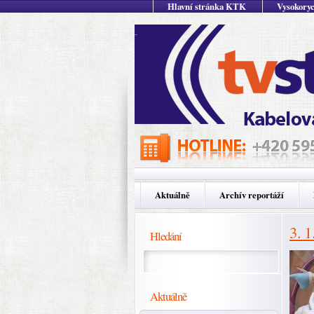
Hlavní stránka KTK
Vysokoryc
Aktuálně
Archív reportáží
3. 1
Hledání
Aktuálně