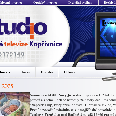
hlostní internet
Optický internet
Digitální vysílání
Rozhled
Inzerce
Kafka
O studiu
Odkazy
. 2025
Nemocnice AGEL Nový Jičín
slaví úspěšný rok 2024, bě
porodů a z toho 3 děti se narodily na Štědrý den. Posle
chlapeček Filip, který přišel na svět 31. prosince v 7:38, 
První novoroční miminko se v novojičínské porodnici n
Teodor z Frenštátu pod Radhoštěm, vážil 3690 gramů a