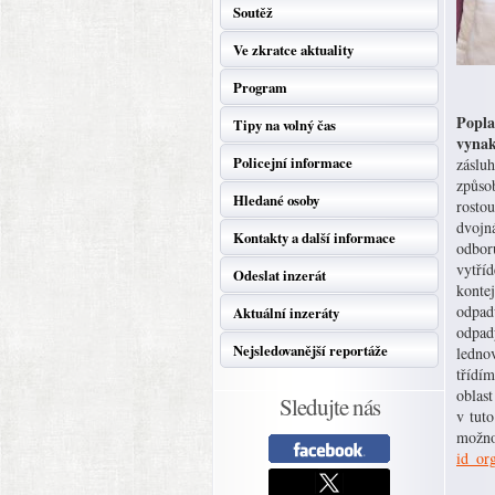
Soutěž
Ve zkratce aktuality
Program
Popla
Tipy na volný čas
vynak
Policejní informace
zásluh
způsob
Hledané osoby
rosto
dvojn
Kontakty a další informace
odboru
vytří
Odeslat inzerát
kontej
odpadu
Aktuální inzeráty
odpad
Nejsledovanější reportáže
ledno
třídím
oblas
Sledujte nás
v tuto
možnos
id_or