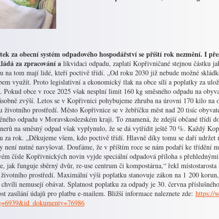
tek za obecní systém odpadového hospodářství se příští rok nezmění. I pře
ládá za zpracování a
likvidaci odpadu, zaplatí Kopřivničané stejnou částku ja
u na tom mají lidé, kteří poctivě třídí. „Od roku 2030 již nebude možné skládk
em využít. Proto legislativní a ekonomický tlak na obce sílí a poplatky za ul
u. Pokud obce v roce 2025 však nesplní limit 160 kg směsného odpadu na obyvat
ásobně zvýší. Letos se v Kopřivnici pohybujeme zhruba na úrovni 170 kilo na 
 životního prostředí. Město Kopřivnice se v žebříčku měst nad 20 tisíc obyvate
děného odpadu v Moravskoslezském kraji. To znamená, že zdejší občané třídí d
nerů na směsný odpad však vyplynulo, že se dá vytřídit ještě 70 %. Každý Kopř
 za rok. „Děkujeme všem, kdo poctivě třídí. Hlavně díky tomu se daří udržet 
y není nutné navyšovat. Doufáme, že v příštím roce se nám podaří ke třídění m
vém čísle Kopřivnických novin vyjde speciální odpadová příloha s přehlednými
e, jak funguje sběrný dvůr, re-use centrum či kompostárna,“ řekl místostarosta 
t životního prostředí. Maximální výši poplatku stanovuje zákon na 1 200 korun
 chvíli nemusejí obávat. Splatnost poplatku za odpady je 30. června příslušné
t zasílání údajů pro platbu e-mailem. Bližší informace naleznete zde:
https://
g=6939&id_dokumenty=76986