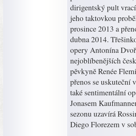
dirigentský pult vrac
jeho taktovkou probě
prosince 2013 a přen
dubna 2014. Třešinko
opery Antonína Dvořá
nejoblíbenějších česk
pěvkyně Renée Flemin
přenos se uskuteční 
také sentimentální o
Jonasem Kaufmannem 
sezonu uzavírá Rossi
Diego Florezem v sob