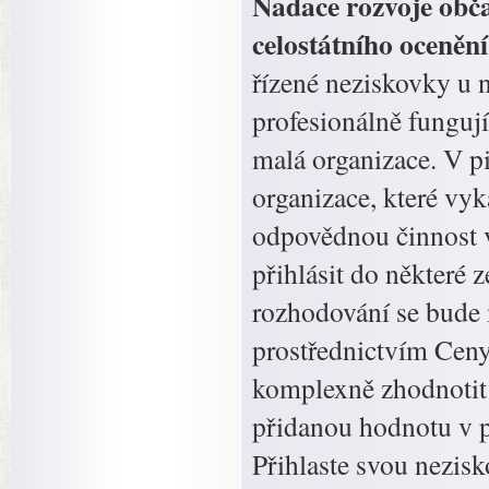
Nadace rozvoje obča
celostátního oceněn
řízené neziskovky u 
profesionálně fungují
malá organizace. V p
organizace, které vyk
odpovědnou činnost 
přihlásit do některé 
rozhodování se bude m
prostřednictvím Ceny
komplexně zhodnotit j
přidanou hodnotu v p
Přihlaste svou nezis