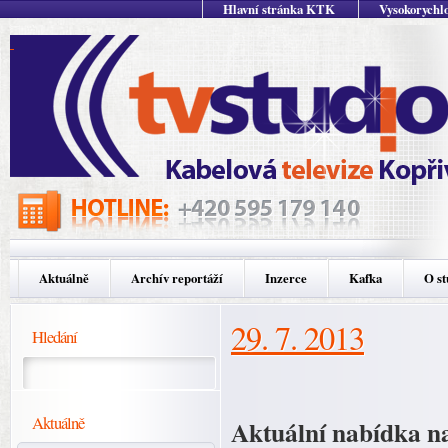
Hlavní stránka KTK
Vysokorychlo
Aktuálně
Archív reportáží
Inzerce
Kafka
O st
29. 7. 2013
Hledání
Aktuálně
Aktuální nabídka n