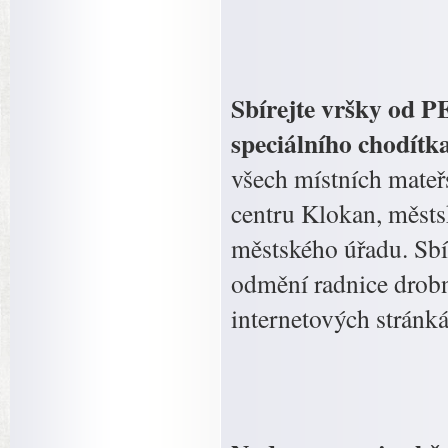
Sbírejte vršky od P
speciálního chodít
všech místních mateř
centru Klokan, městs
městského úřadu. Sbír
odmění radnice drobn
internetových stránk